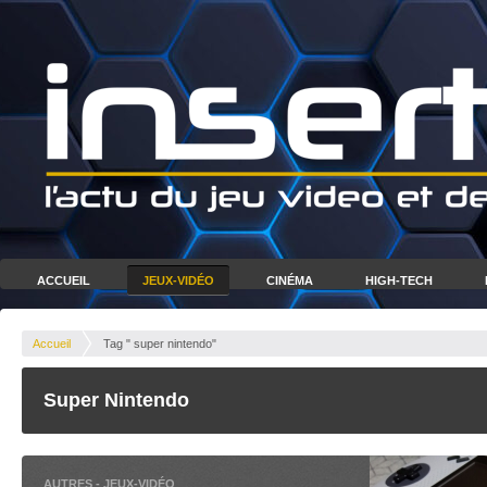
ACCUEIL
JEUX-VIDÉO
CINÉMA
HIGH-TECH
Accueil
Tag " super nintendo"
Super Nintendo
AUTRES
-
JEUX-VIDÉO