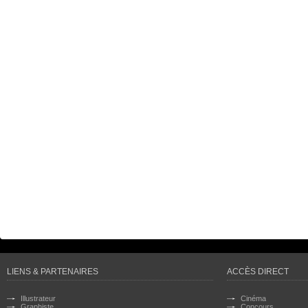
LIENS & PARTENAIRES
ACCÈS DIRECT
Illustrateur
Cinéma
Graphiste
Concours