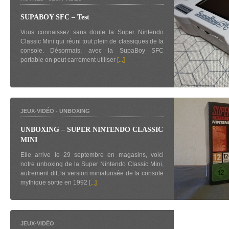
SUPABOY SFC – Test
Vous connaissez sans doute la Super Nintendo
Classic Mini qui réuni tout plein de classiques de la
console. Désormais, avec la SupaBoy SFC
portable on peut carrément utiliser
[...]
JEUX-VIDÉO
-
UNBOXING
UNBOXING – SUPER NINTENDO CLASSIC
MINI
Elle arrive le 29 septembre en magasins, voici
notre unboxing de la Super Nintendo Classic Mini,
autrement dit, la version miniaturisée de la console
mythique sortie en 1992
[...]
JEUX-VIDÉO