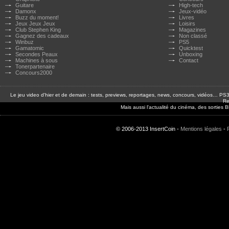
Guitare
High-tech
Damonx
Jeux-vidéo
Buzz du moment!
Livres
Jeux Jeux Jeux
Loisirs
Club Stephen King
Magazines
Gagnez des cadeaux
Non classé
Winbuz
PS5
Gamatomic
Quicktest
Secondes Peaux
Unboxing
Machines à sous
Contact
Tonerpartenaire
Concours2000
Le jeu video d'hier et de demain : tests, previews, reportages, news, concours, vidéos… P
Re
Mais aussi l'actualité du cinéma, des sorties
© 2006-2013 InsertCoin -
Mentions légales
-