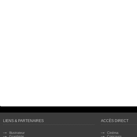
LIENS & PARTENAIRES
ACCÈS DIRECT
Illustrateur
Cinéma
Graphiste
Concours