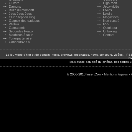
Guitare
High-tech
Damonx
Jeux-vidéo
Buzz du moment!
Livres
Jeux Jeux Jeux
Loisirs
Club Stephen King
Magazines
Gagnez des cadeaux
Non classé
Winbuz
PS5
Gamatomic
Quicktest
Secondes Peaux
Unboxing
Machines à sous
Contact
Tonerpartenaire
Concours2000
Le jeu video d'hier et de demain : tests, previews, reportages, news, concours, vidéos… P
Re
Mais aussi l'actualité du cinéma, des sorties
© 2006-2013 InsertCoin -
Mentions légales
-