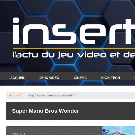
ACCUEIL
JEUX-VIDÉO
CINÉMA
HIGH-TECH
Accueil
Tag " super mario bros wonder"
Super Mario Bros Wonder
SWITCH