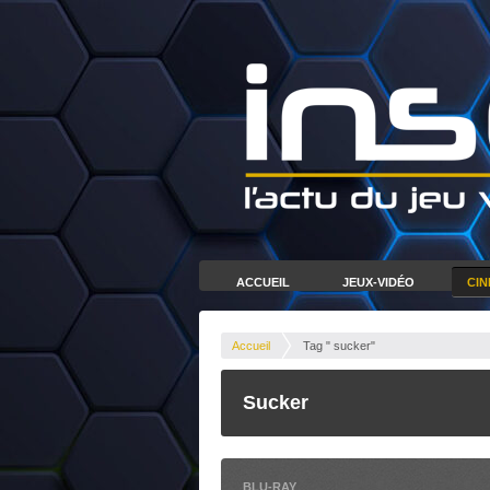
ACCUEIL
JEUX-VIDÉO
CI
Accueil
Tag " sucker"
Sucker
BLU-RAY