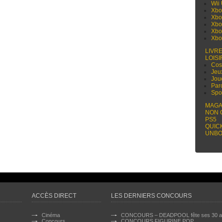
Wii
Xbo
Xbo
Xbo
Xbo
Xbo
LIVR
LOISI
Cos
Jeu
Jou
Par
Spo
MAGA
NON 
PS5
QUIC
UNBO
ACCÈS DIRECT
LES DERNIERS CONCOURS
Cinéma
CONCOURS – DEADPOOL fête ses 30 a
Concours
CONCOURS FIGURINE POP