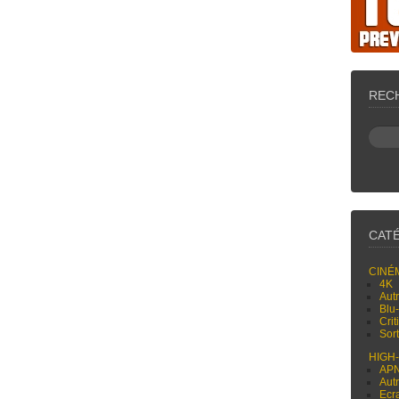
REC
CAT
CINÉ
4K
Aut
Blu
Cri
Sor
HIGH
AP
Aut
Ecr