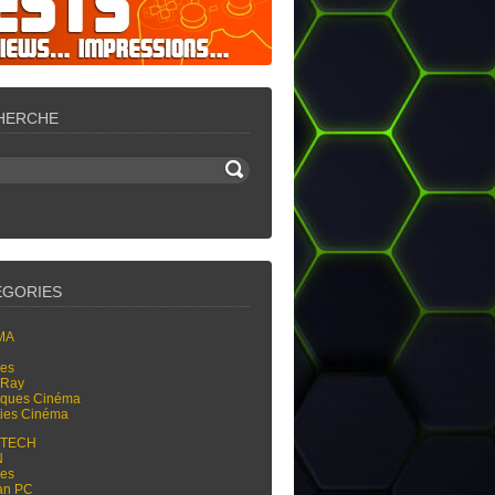
HERCHE
ÉGORIES
MA
res
-Ray
tiques Cinéma
ties Cinéma
-TECH
N
res
an PC