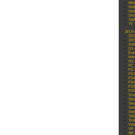
Min
Ord
Ord
Sma
Tabl
TV
JEUX
2D
3D
Aut
DS
Évé
Inte
NX
PC
PS 
PS
PS
PS
PS
PS
Sco
Sta
Ste
Swi
Swi
Tabl
Test
Vid
VR
Wii