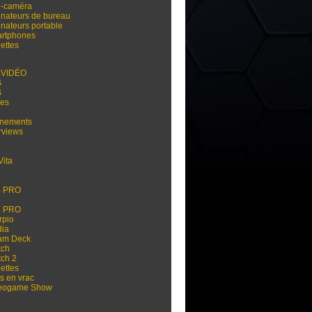
i-caméra
inateurs de bureau
inateurs portable
rtphones
ettes
-VIDÉO
S
S
res
nements
rviews
Vita
3
4
4 PRO
5
5 PRO
rpio
dia
am Deck
tch
tch 2
ettes
s en vrac
eogame Show