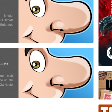
k Snyder
t Ultimate
. Enfermée
imate
ique mais
né un film
 Ga’Hoole.