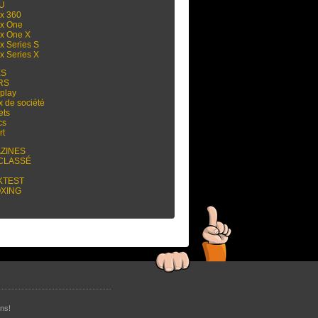
 U
x 360
x One
x One X
x Series S
x Series X
ES
RS
play
x de société
ets
cs
rt
ZINES
CLASSÉ
KTEST
XING
ns!