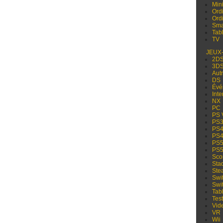
Min
Ord
Ord
Sma
Tabl
TV
JEUX
2D
3D
Aut
DS
Évé
Inte
NX
PC
PS 
PS
PS
PS
PS
PS
Sco
Sta
Ste
Swi
Swi
Tabl
Test
Vid
VR
Wii