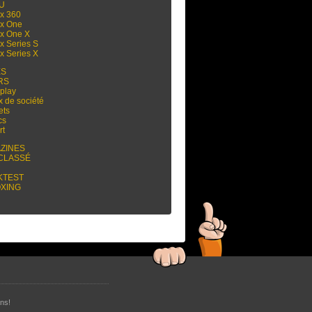
 U
x 360
x One
x One X
x Series S
x Series X
ES
RS
play
x de société
ets
cs
rt
ZINES
CLASSÉ
KTEST
XING
ns!