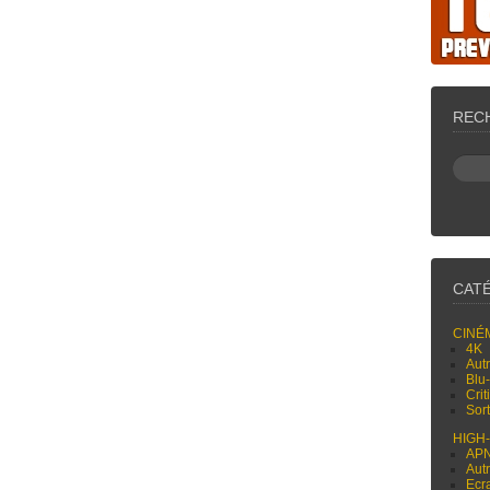
REC
CAT
CINÉ
4K
Aut
Blu
Cri
Sor
HIGH
AP
Aut
Ecr