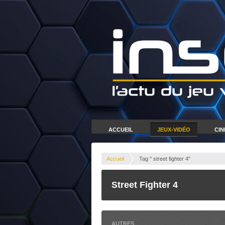
ACCUEIL
JEUX-VIDÉO
CI
Accueil
Tag " street fighter 4"
Street Fighter 4
AUTRES