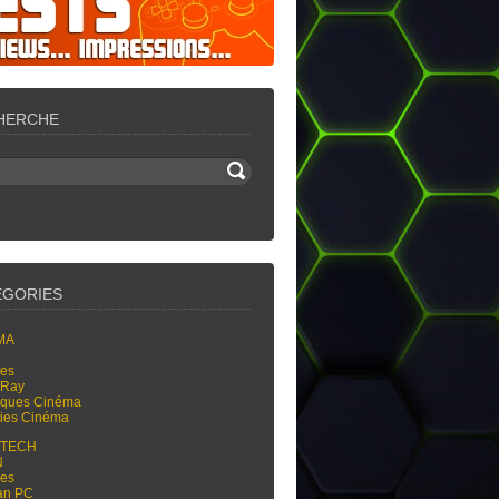
HERCHE
ÉGORIES
MA
res
-Ray
tiques Cinéma
ties Cinéma
-TECH
N
res
an PC