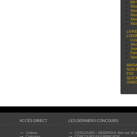
Wii
Xbo
Xbo
Xbo
Xbo
Xbo
LIVR
LOISI
Cos
Jeu
Jou
Par
Spo
MAGA
NON 
PS5
QUIC
UNBO
ACCÈS DIRECT
LES DERNIERS CONCOURS
Cinéma
CONCOURS – DEADPOOL fête ses 30 a
Concours
CONCOURS FIGURINE POP