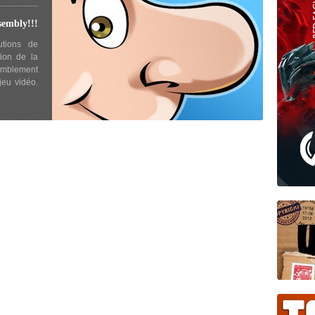
embly!!!
utions de
tion de la
emblement
jeu vidéo.