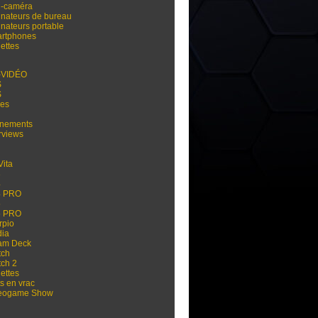
i-caméra
inateurs de bureau
inateurs portable
rtphones
ettes
-VIDÉO
S
S
res
nements
rviews
Vita
3
4
4 PRO
5
5 PRO
rpio
dia
am Deck
tch
tch 2
ettes
s en vrac
eogame Show