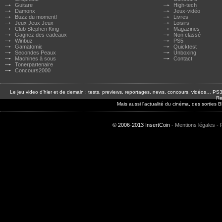
Guitare
High-tech
Damonx
Jeux-vidéo
Buzz du moment!
Livres
Jeux Jeux Jeux
Loisirs
Club Stephen King
Magazines
Gagnez des cadeaux
Non classé
Winbuz
PS5
Gamatomic
Quicktest
Secondes Peaux
Unboxing
Machines à sous
Contact
Tonerpartenaire
Concours2000
Le jeu video d'hier et de demain : tests, previews, reportages, news, concours, vidéos… P
Re
Mais aussi l'actualité du cinéma, des sorties
© 2006-2013 InsertCoin -
Mentions légales
-