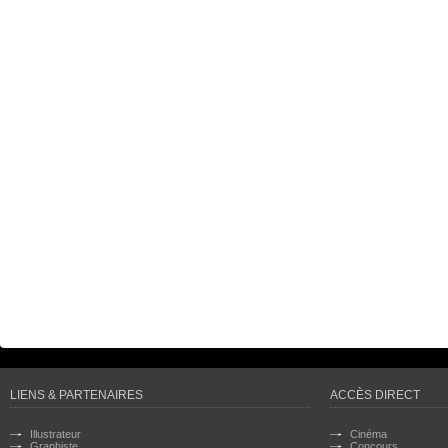
LIENS & PARTENAIRES
ACCÈS DIRECT
Illustrateur
Cinéma
Graphiste
Concours