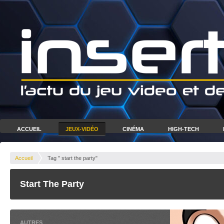
ACCUEIL
JEUX-VIDÉO
CINÉMA
HIGH-TECH
Accueil
Tag " start the party"
Start The Party
AUTRES