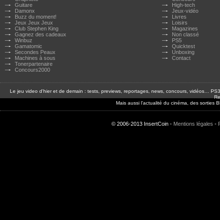
Guitare
High-tech
Damonx
Jeux-vidéo
Buzz du moment!
Livres
Jeux Jeux Jeux
Loisirs
Club Stephen King
Magazines
Gagnez des cadeaux
Non classé
Winbuz
PS5
Gamatomic
Quicktest
Secondes Peaux
Unboxing
Machines à sous
Contact
Tonerpartenaire
Concours2000
Le jeu video d'hier et de demain : tests, previews, reportages, news, concours, vidéos… P
Re
Mais aussi l'actualité du cinéma, des sorties
© 2006-2013 InsertCoin -
Mentions légales
-