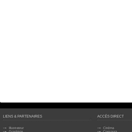
LIENS & PARTENAIRES
ACCÈS DIRECT
Illustrateur
Cinéma
Graphiste
Concours