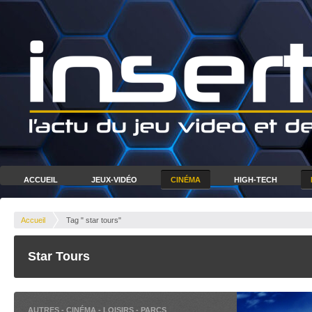
ACCUEIL
JEUX-VIDÉO
CINÉMA
HIGH-TECH
Accueil
Tag " star tours"
Star Tours
AUTRES
-
CINÉMA
-
LOISIRS
-
PARCS