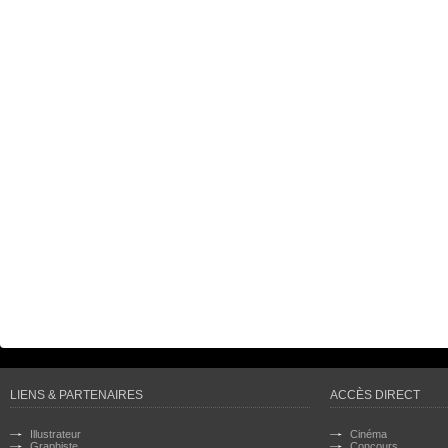
LIENS & PARTENAIRES
ACCÈS DIRECT
Illustrateur
Cinéma
Graphiste
Concours