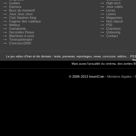
Guitare
High-tech
Damonx
Jeux-vidéo
Buzz du moment!
Livres
Jeux Jeux Jeux
Loisirs
Club Stephen King
Magazines
Gagnez des cadeaux
Non classé
Winbuz
PS5
Gamatomic
Quicktest
Secondes Peaux
Unboxing
Machines à sous
Contact
Tonerpartenaire
Concours2000
Le jeu video d'hier et de demain : tests, previews, reportages, news, concours, vidéos… P
Re
Mais aussi l'actualité du cinéma, des sorties
© 2006-2013 InsertCoin -
Mentions légales
-