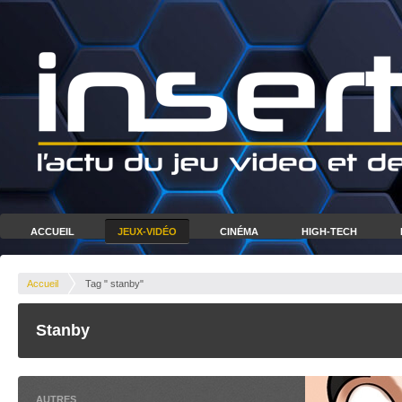
ACCUEIL
JEUX-VIDÉO
CINÉMA
HIGH-TECH
Accueil
Tag " stanby"
Stanby
AUTRES