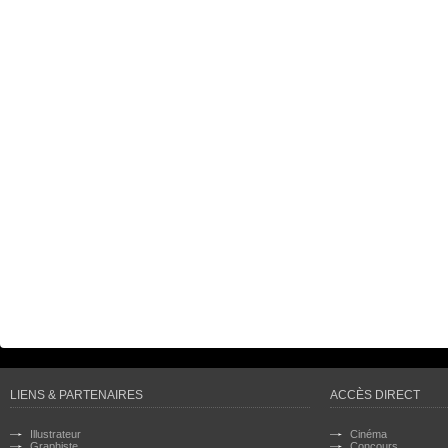
LIENS & PARTENAIRES
ACCÈS DIRECT
Illustrateur
Cinéma
Graphiste
Concours