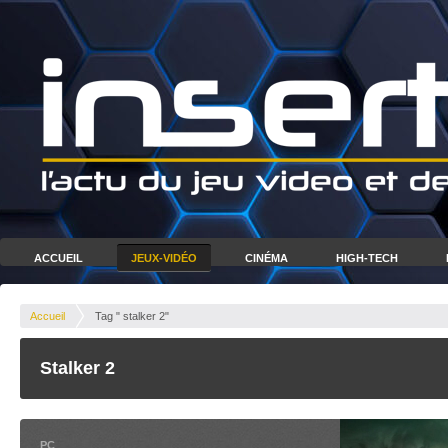
ACCUEIL
JEUX-VIDÉO
CINÉMA
HIGH-TECH
Accueil
Tag " stalker 2"
Stalker 2
PC