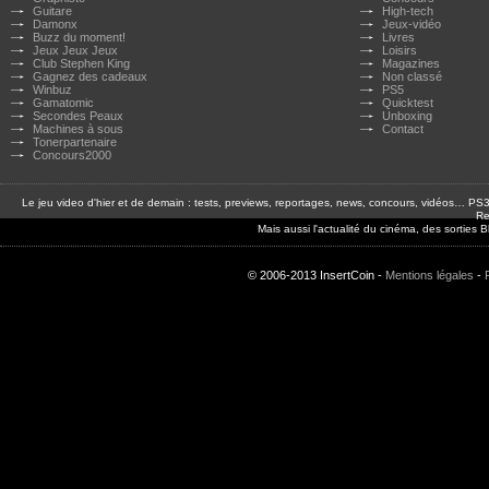
Guitare
High-tech
Damonx
Jeux-vidéo
Buzz du moment!
Livres
Jeux Jeux Jeux
Loisirs
Club Stephen King
Magazines
Gagnez des cadeaux
Non classé
Winbuz
PS5
Gamatomic
Quicktest
Secondes Peaux
Unboxing
Machines à sous
Contact
Tonerpartenaire
Concours2000
Le jeu video d'hier et de demain : tests, previews, reportages, news, concours, vidéos… P
Re
Mais aussi l'actualité du cinéma, des sorties
© 2006-2013 InsertCoin -
Mentions légales
-