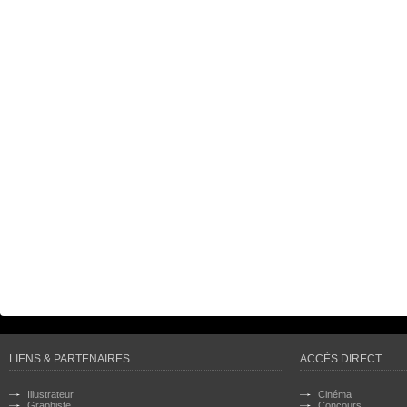
LIENS & PARTENAIRES
ACCÈS DIRECT
Illustrateur
Cinéma
Graphiste
Concours