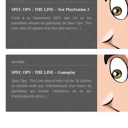
SPEC OPS : THE LINE – Test PlayStation 3
C’est à la Gamescom 2011 que j’ai vu les
premières phases de gameplay de Spec Ops : The
Line chez 2K games et je dois dire que le
[...]
AUTRES
SPEC OPS : THE LINE – Gameplay
Spec Ops : The Line (plus d’infos ici) de 2K Games
se dévoile enfin par l’intermédiaire d’un trailer de
gameplay qui montre l’ambiance de ce jeu
d’action/guerre ainsi
[...]