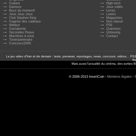
Guitare
High-tech
Damonx
Jeux-vidéo
Buzz du moment!
Livres
Jeux Jeux Jeux
Loisirs
Club Stephen King
Magazines
Gagnez des cadeaux
Non classé
Winbuz
PS5
Gamatomic
Quicktest
Secondes Peaux
Unboxing
Machines à sous
Contact
Tonerpartenaire
Concours2000
Le jeu video d'hier et de demain : tests, previews, reportages, news, concours, vidéos… P
Re
Mais aussi l'actualité du cinéma, des sorties
© 2006-2013 InsertCoin -
Mentions légales
-