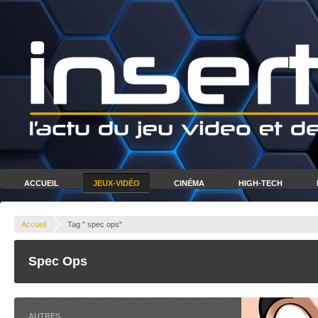
ACCUEIL
JEUX-VIDÉO
CINÉMA
HIGH-TECH
Accueil
Tag " spec ops"
Spec Ops
AUTRES