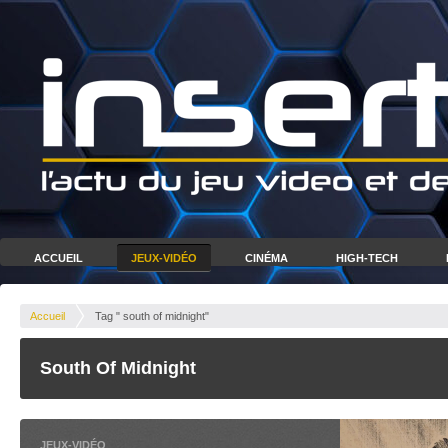
ACCUEIL
JEUX-VIDÉO
CINÉMA
HIGH-TECH
Accueil
Tag " south of midnight"
South Of Midnight
JEUX-VIDÉO