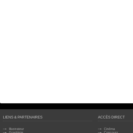
LIENS & PARTENAIRES
ACCÈS DIRECT
Illustrateur
Cinéma
Graphiste
Concours