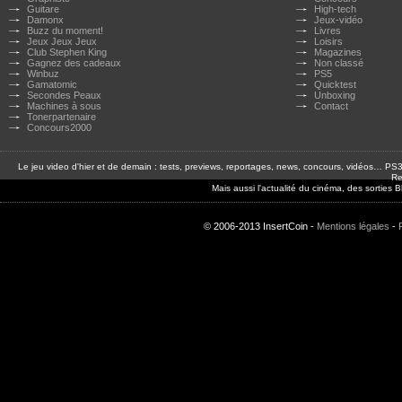
Guitare
High-tech
Damonx
Jeux-vidéo
Buzz du moment!
Livres
Jeux Jeux Jeux
Loisirs
Club Stephen King
Magazines
Gagnez des cadeaux
Non classé
Winbuz
PS5
Gamatomic
Quicktest
Secondes Peaux
Unboxing
Machines à sous
Contact
Tonerpartenaire
Concours2000
Le jeu video d'hier et de demain : tests, previews, reportages, news, concours, vidéos… P
Re
Mais aussi l'actualité du cinéma, des sorties
© 2006-2013 InsertCoin -
Mentions légales
-