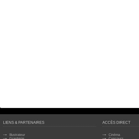
LIENS & PARTENAIRES
ACCÈS DIRECT
Illustrateur
Cinéma
Graphiste
Concours