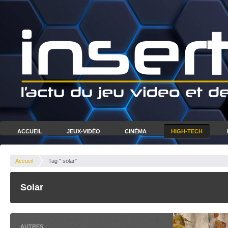
ACCUEIL
JEUX-VIDÉO
CINÉMA
HIGH-TECH
Accueil
Tag " solar"
Solar
AUTRES