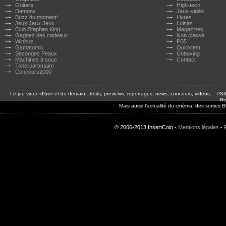
Guitare
High-tech
Damonx
Jeux-vidéo
Buzz du moment!
Livres
Jeux Jeux Jeux
Loisirs
Club Stephen King
Magazines
Gagnez des cadeaux
Non classé
Winbuz
PS5
Gamatomic
Quicktest
Secondes Peaux
Unboxing
Machines à sous
Contact
Tonerpartenaire
Concours2000
Le jeu video d'hier et de demain : tests, previews, reportages, news, concours, vidéos… P
Re
Mais aussi l'actualité du cinéma, des sorties
© 2006-2013 InsertCoin -
Mentions légales
-