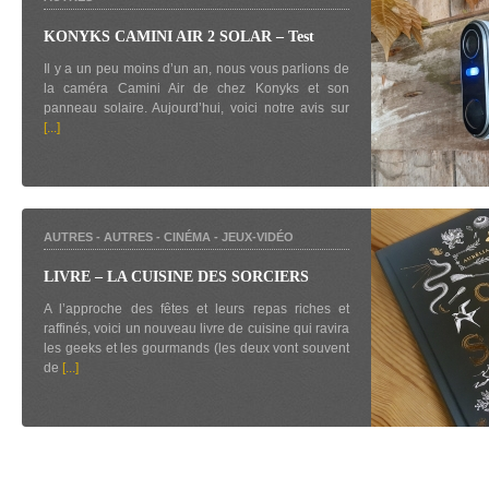
KONYKS CAMINI AIR 2 SOLAR – Test
Il y a un peu moins d’un an, nous vous parlions de
la caméra Camini Air de chez Konyks et son
panneau solaire. Aujourd’hui, voici notre avis sur
[...]
AUTRES
-
AUTRES
-
CINÉMA
-
JEUX-VIDÉO
LIVRE – LA CUISINE DES SORCIERS
A l’approche des fêtes et leurs repas riches et
raffinés, voici un nouveau livre de cuisine qui ravira
les geeks et les gourmands (les deux vont souvent
de
[...]