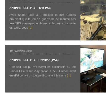
SNIPER ELITE 3 – Test PS4
Avec Sniper Elite 3, Rebellion et 505 Games
prouvent que le jeu de guerre ne se résume pas
aux FPS ultra-spectaculaires et bourrins. La série
est axée, vous
[...]
JEUX-VIDÉO
-
PS4
SNIPER ELITE 3 – Preview (PS4)
Hier soir, j’ai pu m’essayer en exclusivité au jeu
Sniper Elite 3 sur PlayStation 4. 505 Games avait
en effet convié un tout petit comité à tester le
[...]