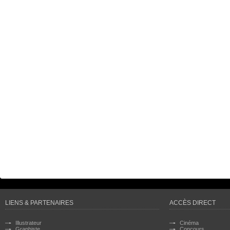
LIENS & PARTENAIRES
ACCÈS DIRECT
Illustrateur
Cinéma
Graphiste
Concours