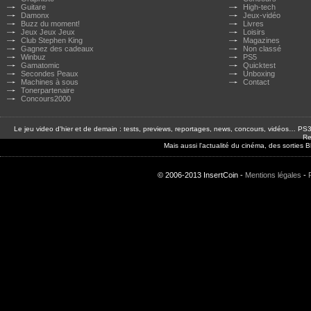
Guitare
High-tech
Damonx
Jeux-vidéo
Buzz du moment!
Livres
Jeux Jeux Jeux
Loisirs
Club Stephen King
Magazines
Gagnez des cadeaux
Non classé
Winbuz
PS5
Gamatomic
Quicktest
Secondes Peaux
Unboxing
Machines à sous
Contact
Tonerpartenaire
Concours2000
Le jeu video d'hier et de demain : tests, previews, reportages, news, concours, vidéos… P
Re
Mais aussi l'actualité du cinéma, des sorties
© 2006-2013 InsertCoin -
Mentions légales
-