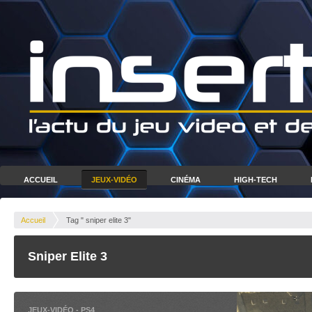
ACCUEIL
JEUX-VIDÉO
CINÉMA
HIGH-TECH
Accueil
Tag " sniper elite 3"
Sniper Elite 3
JEUX-VIDÉO
-
PS4