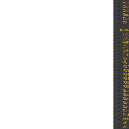
Min
Ord
Ord
Sma
Tabl
TV
JEUX
2D
3D
Aut
DS
Évé
Inte
NX
PC
PS 
PS
PS
PS
PS
PS
Sco
Sta
Ste
Swi
Swi
Tabl
Test
Vid
VR
Wii