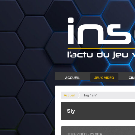
ACCUEIL
JEUX-VIDÉO
CI
Accueil
Tag " sly"
Sly
JEUX-VIDÉO
-
PS VITA