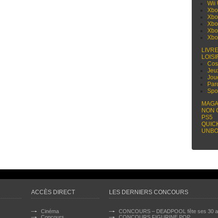
Wii
Xbo
Xbo
Xbo
Xbo
Xbo
LIVR
LOISI
Cos
Jeu
Jou
Par
Spo
MAGA
NON 
PS5
QUIC
UNBO
ACCÈS DIRECT
LES DERNIERS CONCOURS
Cinéma
CONCOURS – DEADPOOL fête ses 30 a
Concours
CONCOURS FIGURINE POP