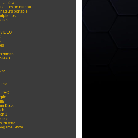
i-caméra
inateurs de bureau
inateurs portable
rtphones
ettes
-VIDÉO
S
S
res
nements
rviews
Vita
3
4
4 PRO
5
5 PRO
rpio
dia
am Deck
tch
tch 2
ettes
s en vrac
eogame Show