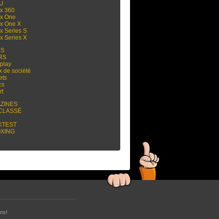
 U
x 360
x One
x One X
x Series S
x Series X
ES
RS
play
x de société
ets
cs
rt
ZINES
CLASSÉ
KTEST
XING
ns!