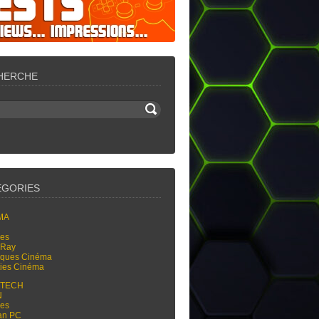
HERCHE
ÉGORIES
MA
res
-Ray
tiques Cinéma
ties Cinéma
-TECH
N
res
an PC