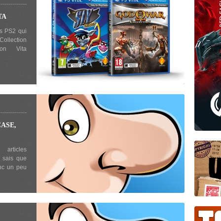
TA
ts PS2 qui
Collection
ion Vita
CASE,
articles
e sais que
onc un peu