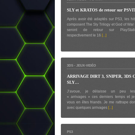
SLY et KRATOS de retour sur PSVI
Après avoir été adaptés sur PS3, les hi
composent The Sly Trilogy et God of War 
seront de retour sur PlayStat
respectivement le 16
[...]
3DS
-
JEUX-VIDÉO
ARRIVAGE DIRT 3, SNIPER, 3DS 
SLY…
J’avoue, je délaisse un peu les 
« arrivages » ces derniers temps et j
vous en êtes friands. Je me rattrape d
avec quelques arrivages
[...]
PS3