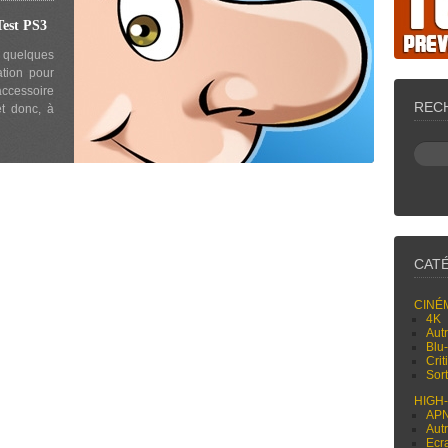
st PS3
quelques
tion pour
ccessoire
REC
t donc, à
CAT
CINÉ
4K
Aut
Blu
Cri
Sor
HIGH
AP
Aut
Ecr