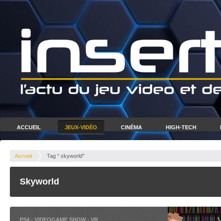
ACCUEIL
JEUX-VIDÉO
CINÉMA
HIGH-TECH
Accueil
Tag " skyworld"
Skyworld
PS4
-
VIDEOGAME SHOW
-
VR