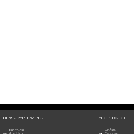
LIENS & PARTENAIRES
ACCÈS DIRECT
Illustrateur
Cinéma
Graphiste
Concours