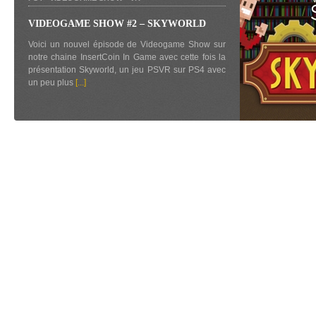
VIDEOGAME SHOW #2 – SKYWORLD
Voici un nouvel épisode de Videogame Show sur
notre chaine InsertCoin In Game avec cette fois la
présentation Skyworld, un jeu PSVR sur PS4 avec
un peu plus
[...]