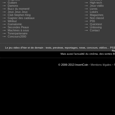
Guitare
High-tech
Damonx
Jeux-vidéo
Buzz du moment!
Livres
Jeux Jeux Jeux
Loisirs
Club Stephen King
Magazines
Gagnez des cadeaux
Non classé
Winbuz
PS5
Gamatomic
Quicktest
Secondes Peaux
Unboxing
Machines à sous
Contact
Tonerpartenaire
Concours2000
Le jeu video d'hier et de demain : tests, previews, reportages, news, concours, vidéos… P
Re
Mais aussi l'actualité du cinéma, des sorties
© 2006-2013 InsertCoin -
Mentions légales
-