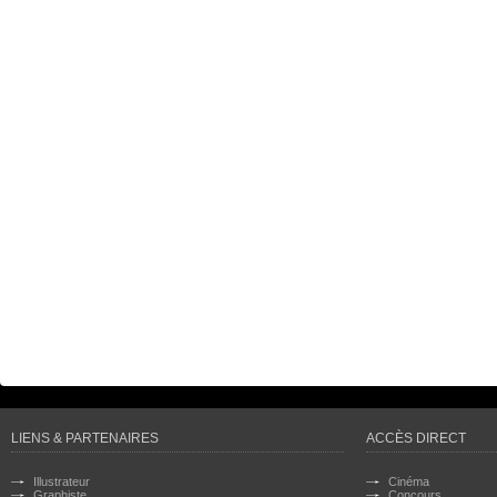
LIENS & PARTENAIRES
ACCÈS DIRECT
Illustrateur
Cinéma
Graphiste
Concours