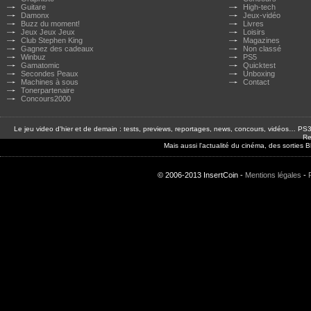
Guitare
High-tech
Damonx
Jeux-vidéo
Buzz du moment!
Livres
Jeux Jeux Jeux
Loisirs
Club Stephen King
Magazines
Gagnez des cadeaux
Non classé
Winbuz
PS5
Gamatomic
Quicktest
Secondes Peaux
Unboxing
Machines à sous
Contact
Tonerpartenaire
Concours2000
Le jeu video d'hier et de demain : tests, previews, reportages, news, concours, vidéos… P
Re
Mais aussi l'actualité du cinéma, des sorties
© 2006-2013 InsertCoin -
Mentions légales
-