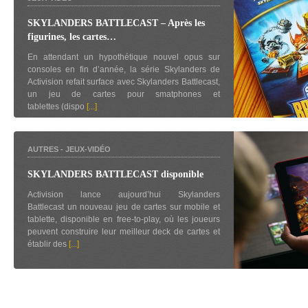
SKYLANDERS BATTLECAST – Après les
figurines, les cartes…
En attendant un hypothétique nouvel opus sur
consoles en fin d’année, la série Skylanders de
Activision refait surface avec Skylanders Battlecast,
un jeu de cartes pour smatphones et
tablettes (dispo
[...]
AUTRES
-
JEUX-VIDÉO
SKYLANDERS BATTLECAST disponible
Activision lance aujourd’hui Skylanders
Battlecast un nouveau jeu de cartes sur mobile et
tablette, disponible en free-to-play, où les joueurs
peuvent construire leur meilleur deck de cartes et
établir des
[...]