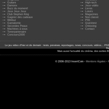
Guitare
High-tech
Damonx
Jeux-vidéo
Buzz du moment!
Livres
Jeux Jeux Jeux
Loisirs
Club Stephen King
Magazines
Gagnez des cadeaux
Non classé
Winbuz
PS5
Gamatomic
Quicktest
Secondes Peaux
Unboxing
Machines à sous
Contact
Tonerpartenaire
Concours2000
Le jeu video d'hier et de demain : tests, previews, reportages, news, concours, vidéos… P
Re
Mais aussi l'actualité du cinéma, des sorties
© 2006-2013 InsertCoin -
Mentions légales
-