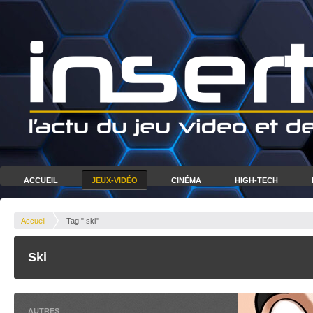
ACCUEIL
JEUX-VIDÉO
CINÉMA
HIGH-TECH
Accueil
Tag " ski"
Ski
AUTRES