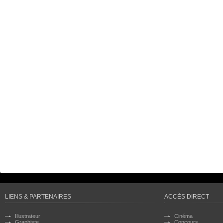
LIENS & PARTENAIRES
ACCÈS DIRECT
Illustrateur
Cinéma
Graphiste
Concours