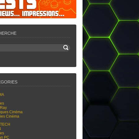
HERCHE
ÉGORIES
MA
res
-Ray
tiques Cinéma
ties Cinéma
-TECH
N
res
an PC