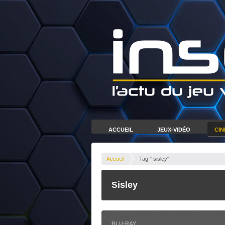
ACCUEIL
JEUX-VIDÉO
CI
Accueil
Tag " sisley"
Sisley
BLU-RAY