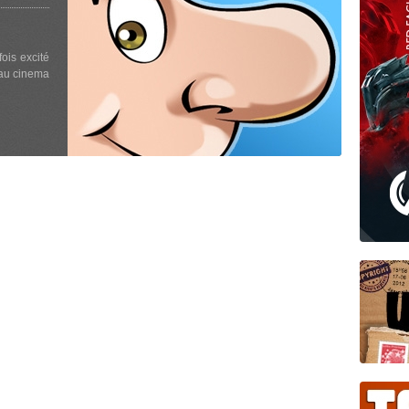
fois excité
 au cinema