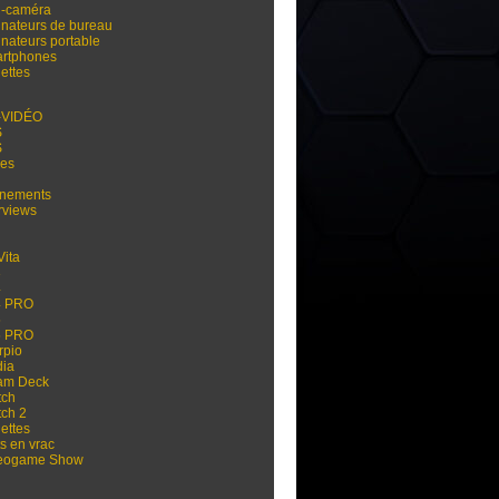
i-caméra
inateurs de bureau
inateurs portable
rtphones
ettes
-VIDÉO
S
S
res
nements
rviews
Vita
3
4
4 PRO
5
5 PRO
rpio
dia
am Deck
tch
tch 2
ettes
s en vrac
eogame Show