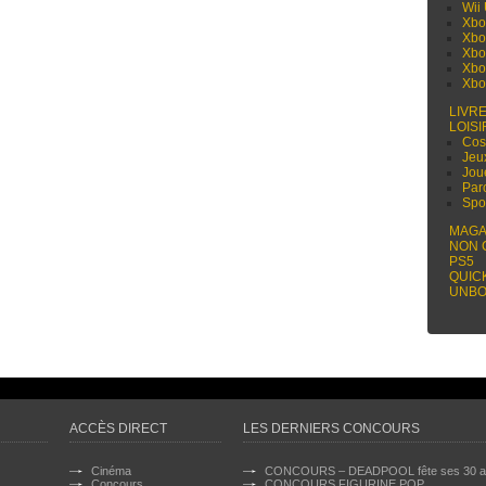
Wii
Xbo
Xbo
Xbo
Xbo
Xbo
LIVR
LOISI
Cos
Jeu
Jou
Par
Spo
MAGA
NON 
PS5
QUIC
UNBO
ACCÈS DIRECT
LES DERNIERS CONCOURS
Cinéma
CONCOURS – DEADPOOL fête ses 30 a
Concours
CONCOURS FIGURINE POP