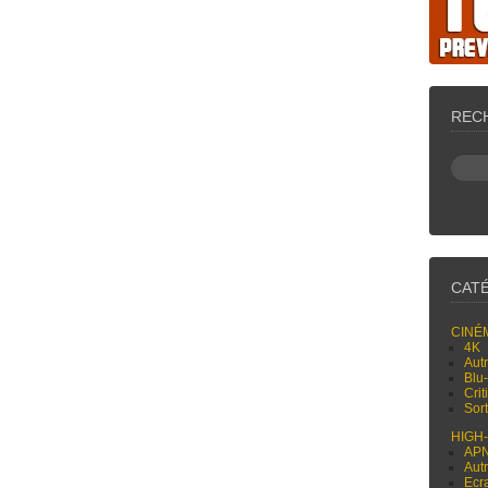
REC
CAT
CINÉ
4K
Aut
Blu
Cri
Sor
HIGH
AP
Aut
Ecr