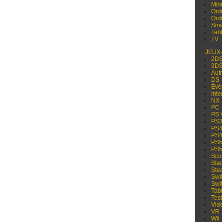
Min
Ord
Ord
Sma
Tabl
TV
JEUX
2D
3D
Aut
DS
Évé
Inte
NX
PC
PS 
PS
PS
PS
PS
PS
Sco
Sta
Ste
Swi
Swi
Tabl
Test
Vid
VR
Wii