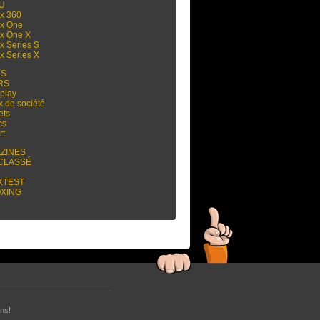
 U
x 360
x One
x One X
x Series S
x Series X
ES
RS
play
x de société
ets
cs
rt
ZINES
CLASSÉ
KTEST
XING
ns!