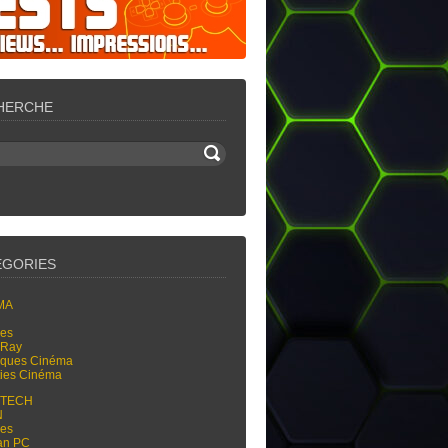
HERCHE
ÉGORIES
MA
res
-Ray
tiques Cinéma
ties Cinéma
-TECH
N
res
an PC