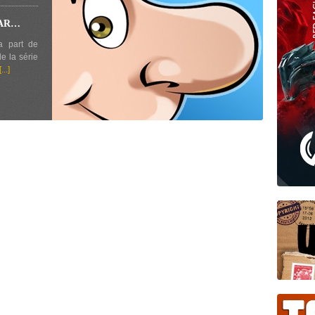
WAR…
a part de
de la série
[...]