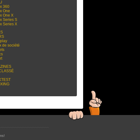
 U
x 360
x One
x One X
x Series S
x Series X
ES
RS
play
x de société
ets
cs
rt
ZINES
CLASSÉ
KTEST
XING
ns!