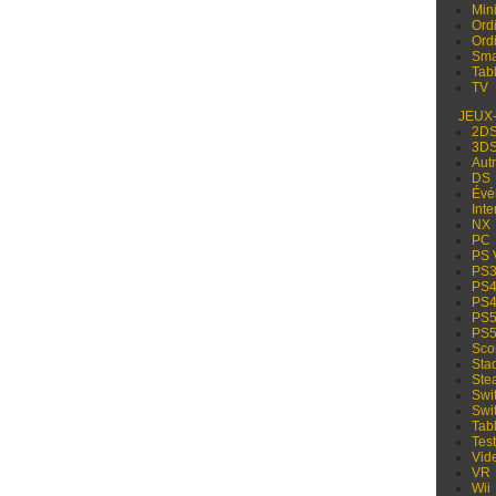
Min
Ord
Ord
Sma
Tabl
TV
JEUX
2D
3D
Aut
DS
Évé
Inte
NX
PC
PS 
PS
PS
PS
PS
PS
Sco
Sta
Ste
Swi
Swi
Tabl
Test
Vid
VR
Wii