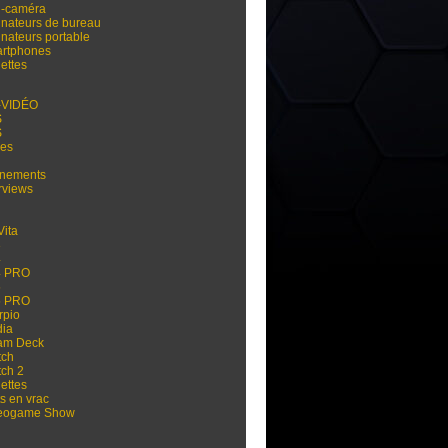
i-caméra
inateurs de bureau
inateurs portable
rtphones
ettes
-VIDÉO
S
S
res
nements
rviews
Vita
3
4
4 PRO
5
5 PRO
rpio
dia
am Deck
tch
tch 2
ettes
s en vrac
eogame Show