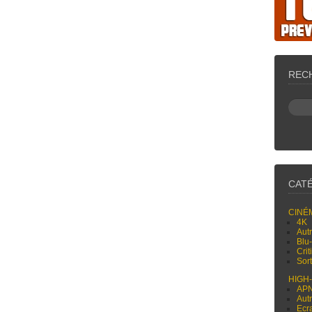
REC
CAT
CINÉ
4K
Aut
Blu
Cri
Sor
HIGH
AP
Aut
Ecr