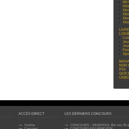
Wii
Xbo
Xbo
Xbo
Xbo
Xbo
LIVR
LOISI
Cos
Jeu
Jou
Par
Spo
MAGA
NON 
PS5
QUIC
UNBO
ACCÈS DIRECT
LES DERNIERS CONCOURS
Cinéma
CONCOURS – DEADPOOL fête ses 30 a
Concours
CONCOURS FIGURINE POP