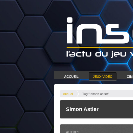
ACCUEIL
JEUX-VIDÉO
CI
Accueil
Tag " simon astier"
Simon Astier
AUTRES