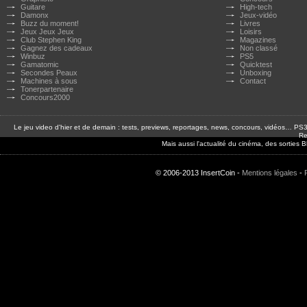
Guitare
High-tech
Damonx
Jeux-vidéo
Buzz du moment!
Livres
Jeux Jeux Jeux
Loisirs
Club Stephen King
Magazines
Gagnez des cadeaux
Non classé
Winbuz
PS5
Gamatomic
Quicktest
Secondes Peaux
Unboxing
Machines à sous
Contact
Tonerpartenaire
Concours2000
Le jeu video d'hier et de demain : tests, previews, reportages, news, concours, vidéos… P
Re
Mais aussi l'actualité du cinéma, des sorties
© 2006-2013 InsertCoin -
Mentions légales
-