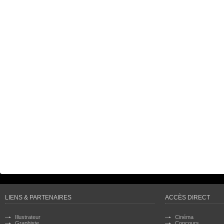
LIENS & PARTENAIRES
ACCÈS DIRECT
Illustrateur
Cinéma
Graphiste
Concours