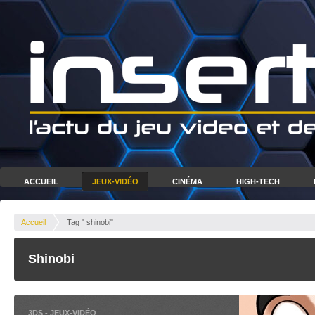
ACCUEIL
JEUX-VIDÉO
CINÉMA
HIGH-TECH
Accueil
Tag " shinobi"
Shinobi
3DS
-
JEUX-VIDÉO