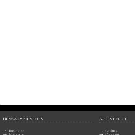
LIENS & PARTENAIRES
ACCÈS DIRECT
Illustrateur
Cinéma
Graphiste
Concours