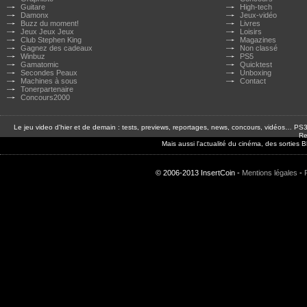
Guitare
High-tech
Damonx
Jeux-vidéo
Buzz du moment!
Livres
Jeux Jeux Jeux
Loisirs
Club Stephen King
Magazines
Gagnez des cadeaux
Non classé
Winbuz
PS5
Gamatomic
Quicktest
Secondes Peaux
Unboxing
Machines à sous
Contact
Tonerpartenaire
Concours2000
Le jeu video d'hier et de demain : tests, previews, reportages, news, concours, vidéos… P
Re
Mais aussi l'actualité du cinéma, des sorties
© 2006-2013 InsertCoin -
Mentions légales
-