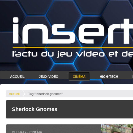
ACCUEIL
JEUX-VIDÉO
CINÉMA
HIGH-TECH
Accueil
Tag " sherlock gnomes"
Sherlock Gnomes
BLU-RAY
-
CINÉMA