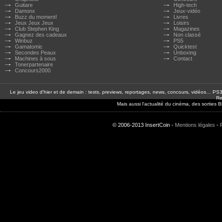
Guitare
High-tech
Damonx
Jeux-vidéo
Buzz du moment!
Livres
Jeux Jeux Jeux
Loisirs
Club Stephen King
Magazines
Gagnez des cadeaux
Non classé
Winbuz
PS5
Gamatomic
Quicktest
Secondes Peaux
Unboxing
Machines à sous
Contact
Tonerpartenaire
Concours2000
Le jeu video d'hier et de demain : tests, previews, reportages, news, concours, vidéos… P
Re
Mais aussi l'actualité du cinéma, des sorties
© 2006-2013 InsertCoin -
Mentions légales
-