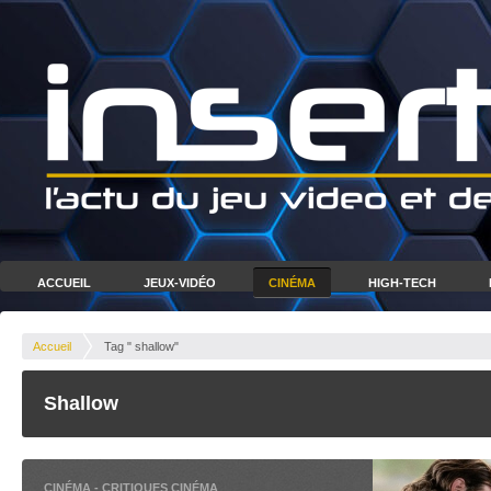
ACCUEIL
JEUX-VIDÉO
CINÉMA
HIGH-TECH
Accueil
Tag " shallow"
Shallow
CINÉMA
-
CRITIQUES CINÉMA