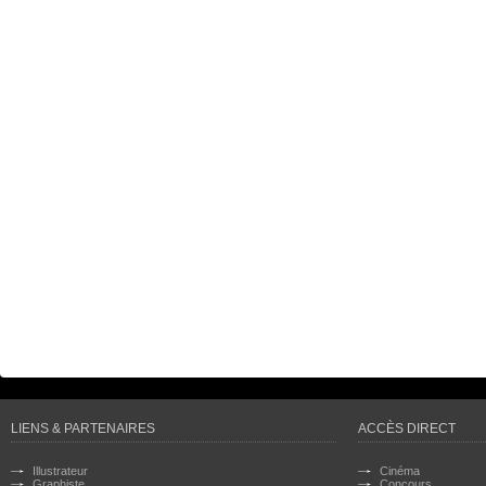
LIENS & PARTENAIRES
ACCÈS DIRECT
Illustrateur
Cinéma
Graphiste
Concours