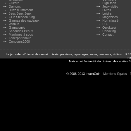
Guitare
High-tech
Damonx
Jeux-vidéo
Buzz du moment!
Livres
Jeux Jeux Jeux
Loisirs
Club Stephen King
Magazines
Gagnez des cadeaux
Non classé
Winbuz
PS5
Gamatomic
Quicktest
Secondes Peaux
Unboxing
Machines à sous
Contact
Tonerpartenaire
Concours2000
Le jeu video d'hier et de demain : tests, previews, reportages, news, concours, vidéos… P
Re
Mais aussi l'actualité du cinéma, des sorties
© 2006-2013 InsertCoin -
Mentions légales
-