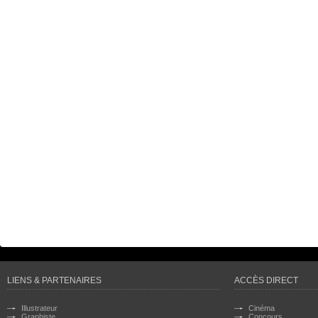
LIENS & PARTENAIRES
ACCÈS DIRECT
Illustrateur
Cinéma
Graphiste
Concours