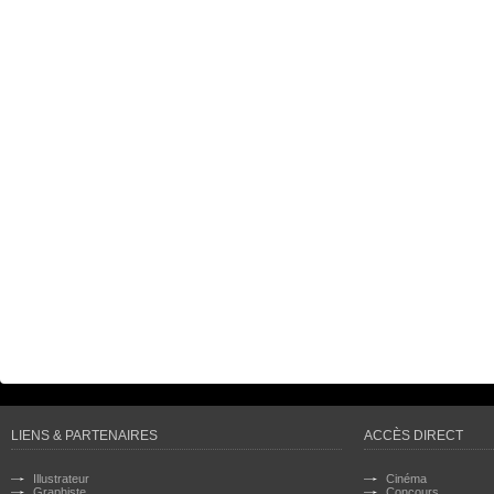
LIENS & PARTENAIRES
ACCÈS DIRECT
Illustrateur
Cinéma
Graphiste
Concours