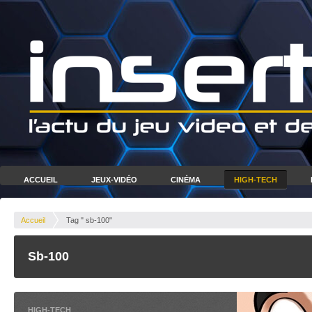
ACCUEIL
JEUX-VIDÉO
CINÉMA
HIGH-TECH
Accueil
Tag " sb-100"
Sb-100
HIGH-TECH