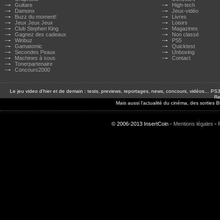
Guitare
High-tech
Damonx
Jeux-vidéo
Buzz du moment!
Livres
Jeux Jeux Jeux
Loisirs
Club Stephen King
Magazines
Gagnez des cadeaux
Non classé
Winbuz
PS5
Gamatomic
Quicktest
Secondes Peaux
Unboxing
Machines à sous
Contact
Tonerpartenaire
Concours2000
Le jeu video d'hier et de demain : tests, previews, reportages, news, concours, vidéos… P
Re
Mais aussi l'actualité du cinéma, des sorties
© 2006-2013 InsertCoin -
Mentions légales
-