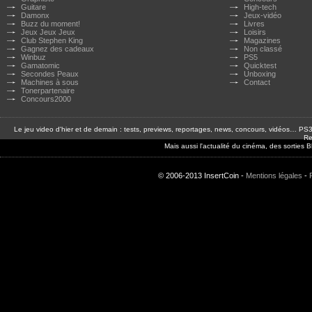
Guitare
High-tech
Damonx
Jeux-vidéo
Buzz du moment!
Livres
Jeux Jeux Jeux
Loisirs
Club Stephen King
Magazines
Gagnez des cadeaux
Non classé
Winbuz
PS5
Gamatomic
Quicktest
Secondes Peaux
Unboxing
Machines à sous
Contact
Tonerpartenaire
Concours2000
Le jeu video d'hier et de demain : tests, previews, reportages, news, concours, vidéos… P
Re
Mais aussi l'actualité du cinéma, des sorties
© 2006-2013 InsertCoin -
Mentions légales
-