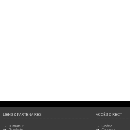
LIENS & PARTENAIRES
ACCÈS DIRECT
Illustrateur
Cinéma
Graphiste
Concours