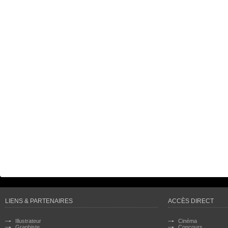
LIENS & PARTENAIRES
ACCÈS DIRECT
Illustrateur
Cinéma
Graphiste
Concours