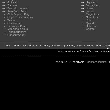
Guitare
High-tech
Damonx
Jeux-vidéo
Buzz du moment!
Livres
Jeux Jeux Jeux
Loisirs
Club Stephen King
Magazines
Gagnez des cadeaux
Non classé
Winbuz
PS5
Gamatomic
Quicktest
Secondes Peaux
Unboxing
Machines à sous
Contact
Tonerpartenaire
Concours2000
Le jeu video d'hier et de demain : tests, previews, reportages, news, concours, vidéos… P
Re
Mais aussi l'actualité du cinéma, des sorties
© 2006-2013 InsertCoin -
Mentions légales
-