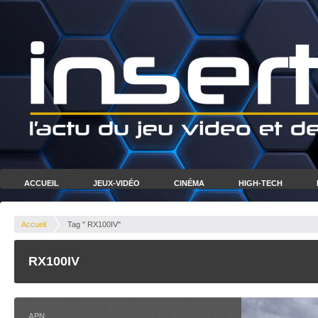
ACCUEIL
JEUX-VIDÉO
CINÉMA
HIGH-TECH
Accueil
Tag " RX100IV"
RX100IV
APN