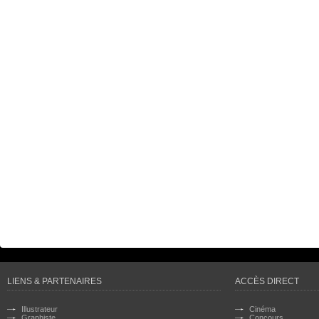
LIENS & PARTENAIRES
ACCÈS DIRECT
Illustrateur
Cinéma
Graphiste
Concours