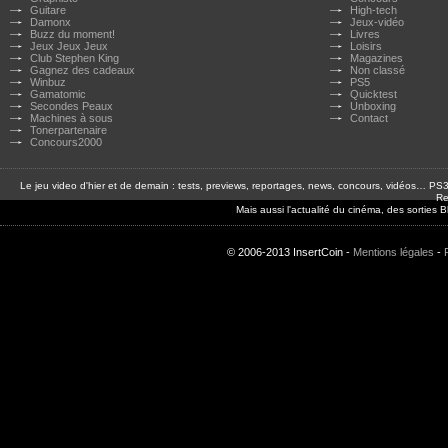
Guitare
High-tech
Damonx
Jeux-vidéo
Buzz du moment!
Livres
Jeux Jeux Jeux
Loisirs
Club Stephen King
Magazines
Gagnez des cadeaux
Non classé
Winbuz
PS5
Gamatomic
Quicktest
Secondes Peaux
Unboxing
Machines à sous
Contact
Tonerpartenaire
Concours2000
Le jeu video d'hier et de demain : tests, previews, reportages, news, concours, vidéos… P
Re
Mais aussi l'actualité du cinéma, des sorties
© 2006-2013 InsertCoin -
Mentions légales
-