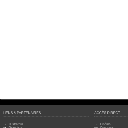
LIENS & PARTENAIRES
ACCÈS DIRECT
Illustrateur
Cinéma
Graphiste
Concours