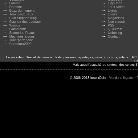
Guitare
High-tech
Damonx
Jeux-vidéo
Buzz du moment!
Livres
Jeux Jeux Jeux
Loisirs
Club Stephen King
Magazines
Gagnez des cadeaux
Non classé
Winbuz
PS5
Gamatomic
Quicktest
Secondes Peaux
Unboxing
Machines à sous
Contact
Tonerpartenaire
Concours2000
Le jeu video d'hier et de demain : tests, previews, reportages, news, concours, vidéos… P
Re
Mais aussi l'actualité du cinéma, des sorties
© 2006-2013 InsertCoin -
Mentions légales
-