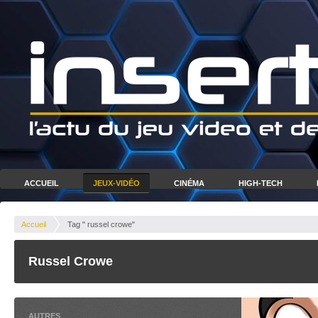
ACCUEIL
JEUX-VIDÉO
CINÉMA
HIGH-TECH
Accueil
Tag " russel crowe"
Russel Crowe
AUTRES