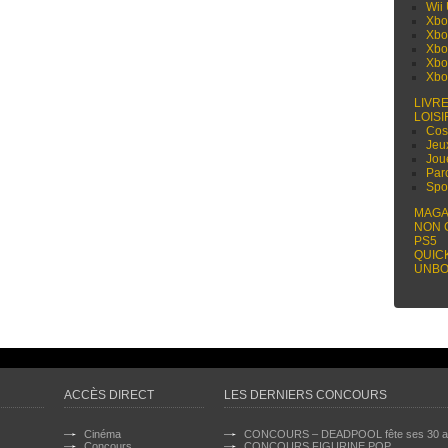
Wii
Xbo
Xbo
Xbo
Xbo
Xbo
LIVR
LOISI
Cos
Jeu
Jou
Par
Spo
MAGA
NON 
PS5
QUIC
UNBO
ACCÈS DIRECT
LES DERNIERS CONCOURS
Cinéma
CONCOURS – DEADPOOL fête ses 30 a
Concours
CONCOURS FIGURINE POP