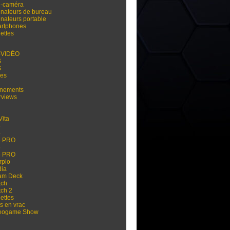
i-caméra
inateurs de bureau
inateurs portable
rtphones
ettes
-VIDÉO
S
S
res
nements
rviews
Vita
3
4
4 PRO
5
5 PRO
rpio
dia
am Deck
tch
tch 2
ettes
s en vrac
eogame Show