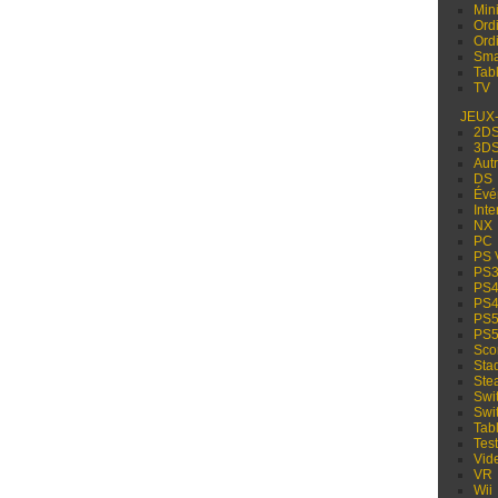
Min
Ord
Ord
Sma
Tabl
TV
JEUX
2D
3D
Aut
DS
Évé
Inte
NX
PC
PS 
PS
PS
PS
PS
PS
Sco
Sta
Ste
Swi
Swi
Tabl
Test
Vid
VR
Wii