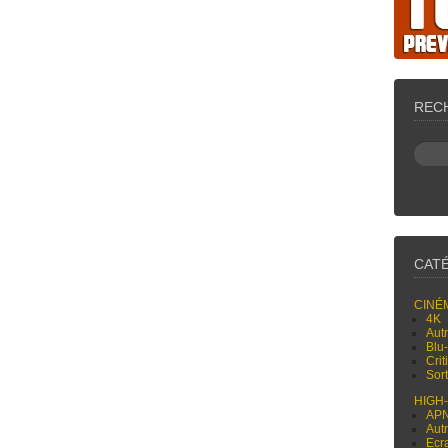
REC
CAT
CINÉ
4K
Aut
Blu
Cri
Sor
HIGH
AP
Aut
Ecr