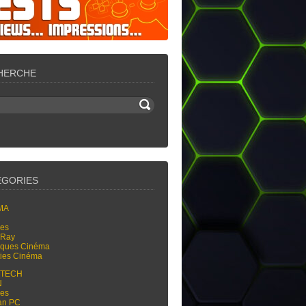
HERCHE
ÉGORIES
MA
res
-Ray
tiques Cinéma
ties Cinéma
-TECH
N
res
an PC