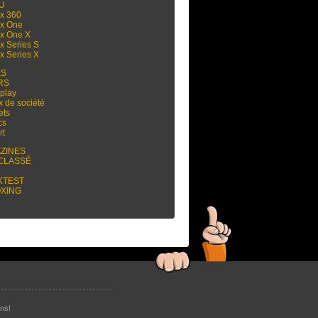
 U
x 360
x One
x One X
x Series S
x Series X
ES
RS
play
x de société
ets
cs
rt
ZINES
CLASSÉ
KTEST
XING
ns!