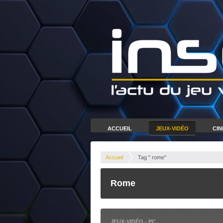
ACCUEIL
JEUX-VIDÉO
CI
Accueil
Tag " rome"
Rome
JEUX-VIDÉO
-
PC