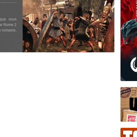
 que vous
War Rome 2
e romaine,