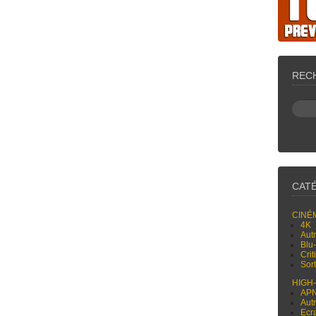
REC
CAT
CINÉ
4K
Aut
Blu
Cri
Sor
HIGH
AP
Aut
Ecr