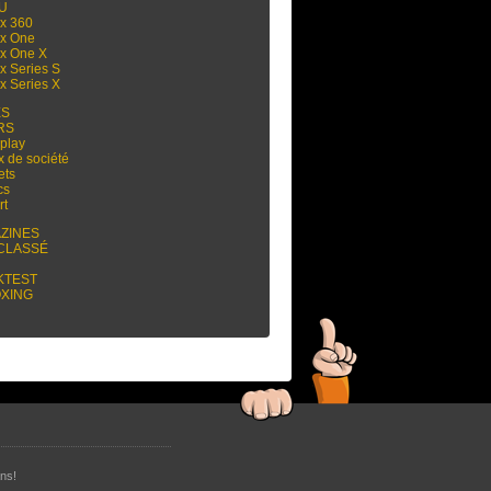
 U
x 360
x One
x One X
x Series S
x Series X
ES
RS
play
x de société
ets
cs
rt
ZINES
CLASSÉ
KTEST
XING
ns!