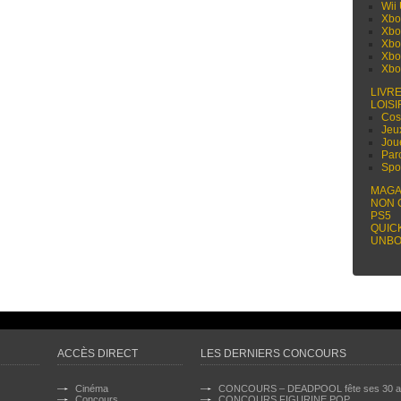
Wii
Xbo
Xbo
Xbo
Xbo
Xbo
LIVR
LOISI
Cos
Jeu
Jou
Par
Spo
MAGA
NON 
PS5
QUIC
UNBO
ACCÈS DIRECT
LES DERNIERS CONCOURS
Cinéma
CONCOURS – DEADPOOL fête ses 30 a
Concours
CONCOURS FIGURINE POP