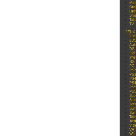
Min
Ord
Ord
Sma
Tabl
TV
JEUX
2D
3D
Aut
DS
Évé
Inte
NX
PC
PS 
PS
PS
PS
PS
PS
Sco
Sta
Ste
Swi
Swi
Tabl
Test
Vid
VR
Wii