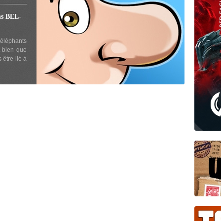
s BEL-
éléphants
 bien que
 être lié à