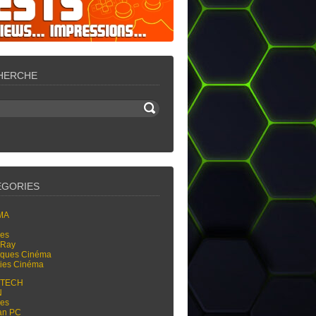
HERCHE
ÉGORIES
MA
res
-Ray
tiques Cinéma
ties Cinéma
-TECH
N
res
an PC