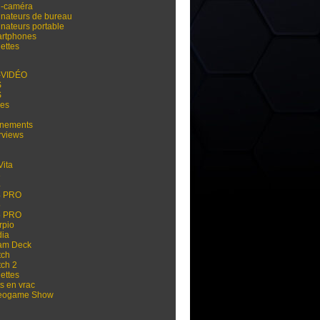
i-caméra
inateurs de bureau
inateurs portable
rtphones
ettes
-VIDÉO
S
S
res
nements
rviews
Vita
3
4
4 PRO
5
5 PRO
rpio
dia
am Deck
tch
tch 2
ettes
s en vrac
eogame Show