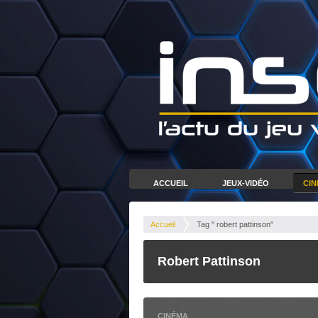
ACCUEIL
JEUX-VIDÉO
CI
Accueil
Tag " robert pattinson"
Robert Pattinson
CINÉMA