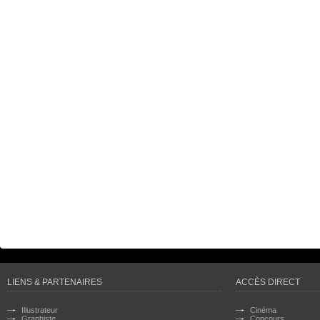
LIENS & PARTENAIRES
ACCÈS DIRECT
Illustrateur
Cinéma
Graphiste
Concours