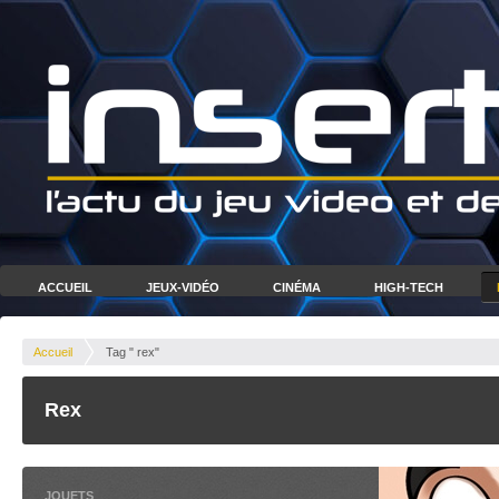
ACCUEIL
JEUX-VIDÉO
CINÉMA
HIGH-TECH
Accueil
Tag " rex"
Rex
JOUETS