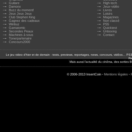
Guitare
High-tech
Damonx
Jeux-vidéo
Buzz du moment!
Livres
Jeux Jeux Jeux
Loisirs
Club Stephen King
Magazines
Gagnez des cadeaux
Non classé
Winbuz
PS5
Gamatomic
Quicktest
Secondes Peaux
Unboxing
Machines à sous
Contact
Tonerpartenaire
Concours2000
Le jeu video d'hier et de demain : tests, previews, reportages, news, concours, vidéos… P
Re
Mais aussi l'actualité du cinéma, des sorties
© 2006-2013 InsertCoin -
Mentions légales
-