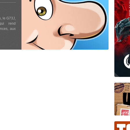
s, le G73J,
qui rend
nces, aux