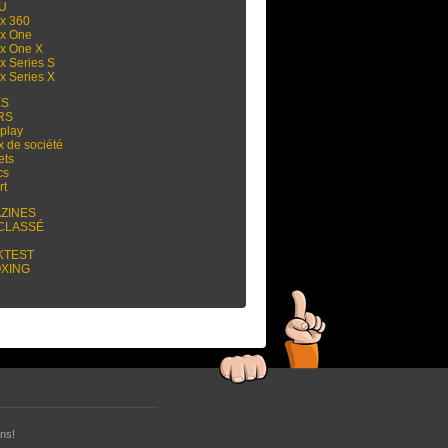
 U
x 360
x One
x One X
x Series S
x Series X
ES
RS
play
x de société
ets
cs
rt
ZINES
CLASSÉ
KTEST
XING
ns!