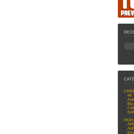
REC
CAT
CINÉ
4K
Aut
Blu
Cri
Sor
HIGH
AP
Aut
Ecr