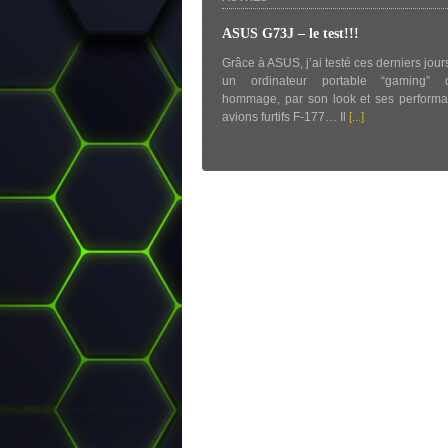
ASUS G73J – le test!!!
Grâce à ASUS, j’ai testé ces derniers jour
un ordinateur portable “gaming” 
hommage, par son look et ses performa
avions furtifs F-177… Il
[...]