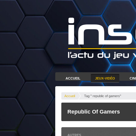
ACCUEIL
JEUX-VIDÉO
CI
Accueil
Tag " republic of gamers"
Republic Of Gamers
AUTRES