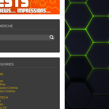
HERCHE
ÉGORIES
MA
res
-Ray
tiques Cinéma
ties Cinéma
-TECH
N
res
an PC