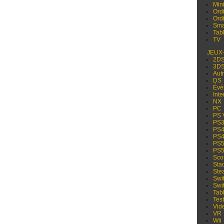
Min
Ord
Ord
Sma
Tabl
TV
JEUX
2D
3D
Aut
DS
Évé
Inte
NX
PC
PS 
PS
PS
PS
PS
PS
Sco
Sta
Ste
Swi
Swi
Tabl
Test
Vid
VR
Wii