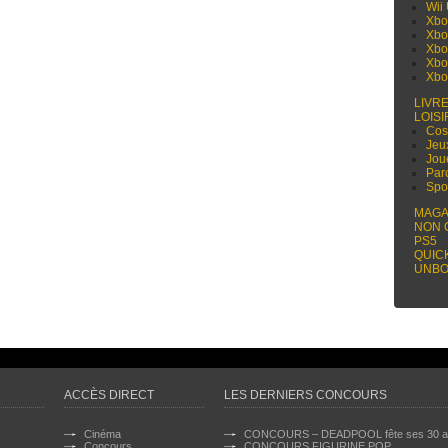
Wii
Xbo
Xbo
Xbo
Xbo
Xbo
LIVR
LOISI
Cos
Jeu
Jou
Par
Spo
MAGA
NON 
PS5
QUIC
UNBO
ACCÈS DIRECT
LES DERNIERS CONCOURS
Cinéma
CONCOURS – DEADPOOL fête ses 30 a
Concours
CONCOURS FIGURINE POP