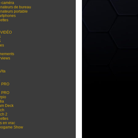
i-caméra
inateurs de bureau
inateurs portable
rtphones
ettes
-VIDÉO
S
S
res
nements
rviews
Vita
3
4
4 PRO
5
5 PRO
rpio
dia
am Deck
tch
tch 2
ettes
s en vrac
eogame Show