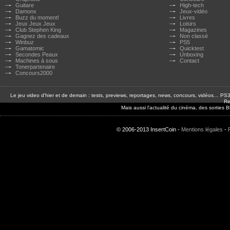
Guitare
High-tech
Damonx
Jeux-vidéo
Buzz du moment!
Livres
Jeux Jeux Jeux
Loisirs
Club Stephen King
Magazines
Gagnez des cadeaux
Non classé
Winbuz
PS5
Gamatomic
Quicktest
Secondes Peaux
Unboxing
Machines à sous
Contact
Tonerpartenaire
Concours2000
Le jeu video d'hier et de demain : tests, previews, reportages, news, concours, vidéos… P
Re
Mais aussi l'actualité du cinéma, des sorties
© 2006-2013 InsertCoin -
Mentions légales
-