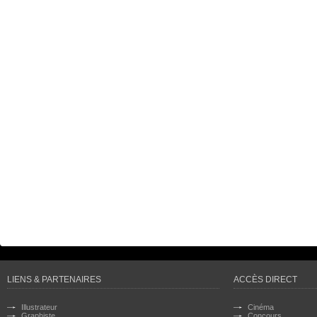
LIENS & PARTENAIRES
ACCÈS DIRECT
Illustrateur
Cinéma
Graphiste
Concours