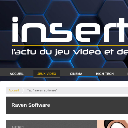
ACCUEIL
JEUX-VIDÉO
CINÉMA
HIGH-TECH
Accueil
Tag " raven software"
Raven Software
AUTRES