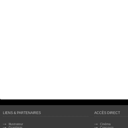
LIENS & PARTENAIRES
ACCÈS DIRECT
Illustrateur
Cinéma
Graphiste
Concours