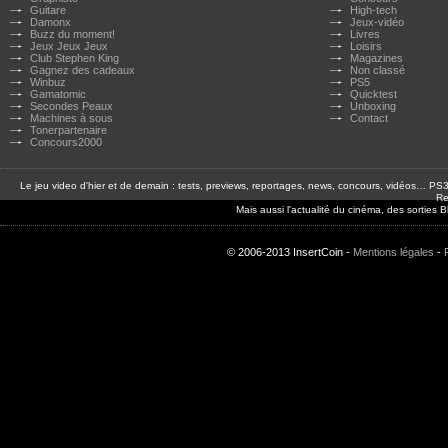
Guitare
High-tech
Damonx
Jeux-vidéo
Buzz du moment!
Livres
Jeux Jeux Jeux
Loisirs
Club Stephen King
Magazines
Gagnez des cadeaux
Non classé
Winbuz
PS5
Gamatomic
Quicktest
Secondes Peaux
Unboxing
Machines à sous
Contact
Tonerpartenaire
Concours2000
Le jeu video d'hier et de demain : tests, previews, reportages, news, concours, vidéos… P
Re
Mais aussi l'actualité du cinéma, des sorties
© 2006-2013 InsertCoin -
Mentions légales
-