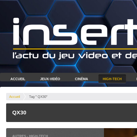
ACCUEIL
JEUX-VIDÉO
CINÉMA
HIGH-TECH
Accueil
Tag " QX30"
QX30
AUTRES
-
HIGH-TECH