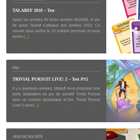
TALAREF 2010 – Test
Après les années 80 et les années 90/2000, le jeu
de quizz Talaref s’attaque aux années 2010. Ce
nouvel opus sortira le 10 octobre prochain et nous
avons
[...]
PS5
TRIVIAL PURSUIT LIVE! 2 – Test PS5
Il y a quelques années, Ubisoft nous proposait une
belle adaptation du jeu de société Trivial Pursuit
avec un univers dynamique et fun. Trivial Pursuit
Live! 2 vient
[...]
JEUX DE SOCIÉTÉ