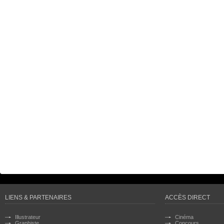
LIENS & PARTENAIRES
ACCÈS DIRECT
Illustrateur
Cinéma
Graphiste
Concours