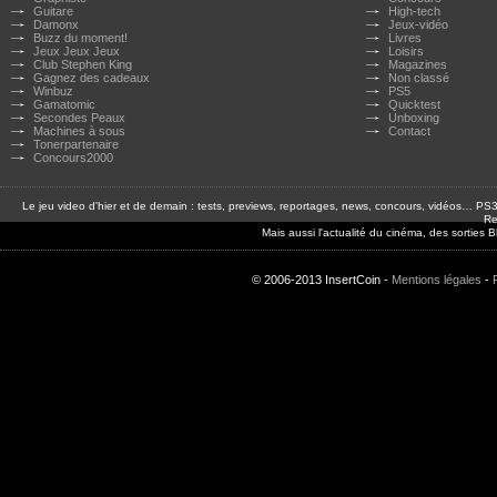
Guitare
High-tech
Damonx
Jeux-vidéo
Buzz du moment!
Livres
Jeux Jeux Jeux
Loisirs
Club Stephen King
Magazines
Gagnez des cadeaux
Non classé
Winbuz
PS5
Gamatomic
Quicktest
Secondes Peaux
Unboxing
Machines à sous
Contact
Tonerpartenaire
Concours2000
Le jeu video d'hier et de demain : tests, previews, reportages, news, concours, vidéos… P
Re
Mais aussi l'actualité du cinéma, des sorties
© 2006-2013 InsertCoin -
Mentions légales
-