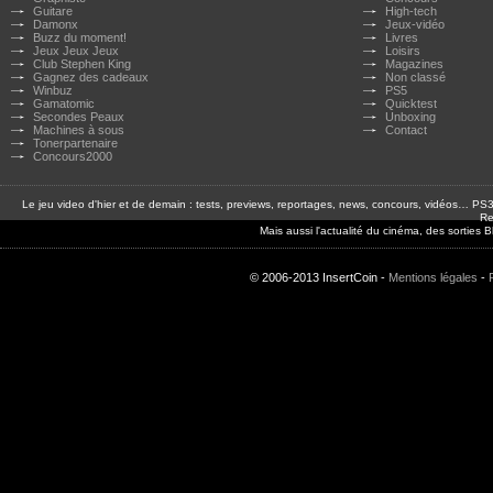
Guitare
High-tech
Damonx
Jeux-vidéo
Buzz du moment!
Livres
Jeux Jeux Jeux
Loisirs
Club Stephen King
Magazines
Gagnez des cadeaux
Non classé
Winbuz
PS5
Gamatomic
Quicktest
Secondes Peaux
Unboxing
Machines à sous
Contact
Tonerpartenaire
Concours2000
Le jeu video d'hier et de demain : tests, previews, reportages, news, concours, vidéos… P
Re
Mais aussi l'actualité du cinéma, des sorties
© 2006-2013 InsertCoin -
Mentions légales
-