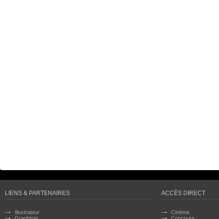
LIENS & PARTENAIRES
ACCÈS DIRECT
Illustrateur
Cinéma
Graphiste
Concours