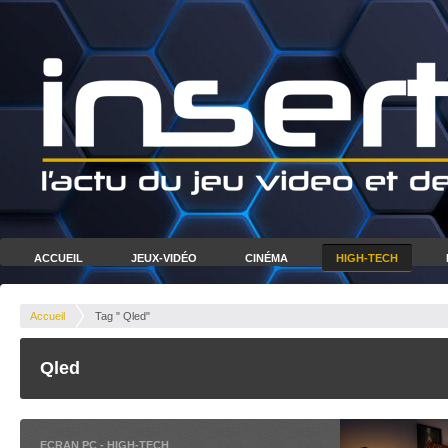
ACCUEIL
JEUX-VIDÉO
CINÉMA
HIGH-TECH
Accueil
Tag " Qled"
Qled
ECRAN PC
-
HIGH-TECH