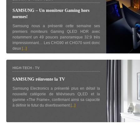
SAMSUNG – Un moniteur Gaming hors
normes!
Samsung nous a présenté cette semaine ses
premiers moniteurs Gaming QLED HDR avec
notamment un 49 pouces panoramique 32:9 très
impressionnant… Les CHG90 et CHG70 sont donc
deux
[...]
HIGH-TECH
-
TV
SAMSUNG réinvente la TV
Samsung Electronics a présenté plus en détail la
nouvelle catégorie de téléviseurs QLED et la
gamme «The Frame», confirmant ainsi sa capacité
à définir le futur du divertissement
[...]