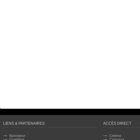
LIENS & PARTENAIRES
ACCÈS DIRECT
Illustrateur
Cinéma
Graphiste
Concours