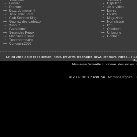
Guitare
High-tech
Damonx
Jeux-vidéo
Buzz du moment!
Livres
Jeux Jeux Jeux
Loisirs
Club Stephen King
Magazines
Gagnez des cadeaux
Non classé
Winbuz
PS5
Gamatomic
Quicktest
Secondes Peaux
Unboxing
Machines à sous
Contact
Tonerpartenaire
Concours2000
Le jeu video d'hier et de demain : tests, previews, reportages, news, concours, vidéos… P
Re
Mais aussi l'actualité du cinéma, des sorties
© 2006-2013 InsertCoin -
Mentions légales
-