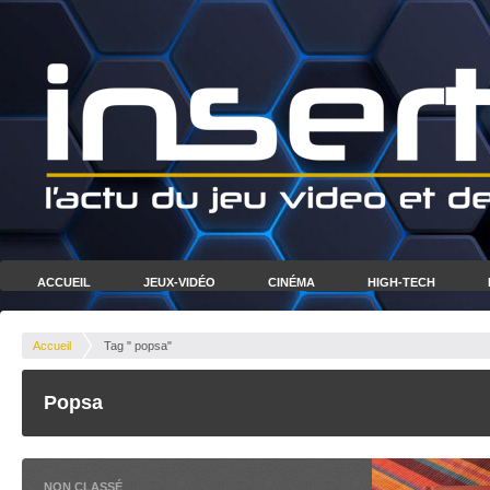
ACCUEIL
JEUX-VIDÉO
CINÉMA
HIGH-TECH
Accueil
Tag " popsa"
Popsa
NON CLASSÉ