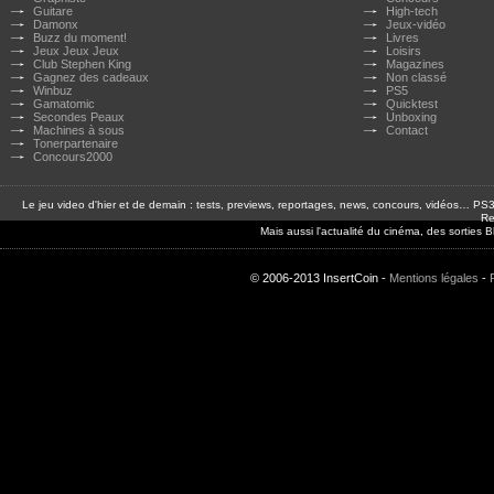
Guitare
High-tech
Damonx
Jeux-vidéo
Buzz du moment!
Livres
Jeux Jeux Jeux
Loisirs
Club Stephen King
Magazines
Gagnez des cadeaux
Non classé
Winbuz
PS5
Gamatomic
Quicktest
Secondes Peaux
Unboxing
Machines à sous
Contact
Tonerpartenaire
Concours2000
Le jeu video d'hier et de demain : tests, previews, reportages, news, concours, vidéos… P
Re
Mais aussi l'actualité du cinéma, des sorties
© 2006-2013 InsertCoin -
Mentions légales
-