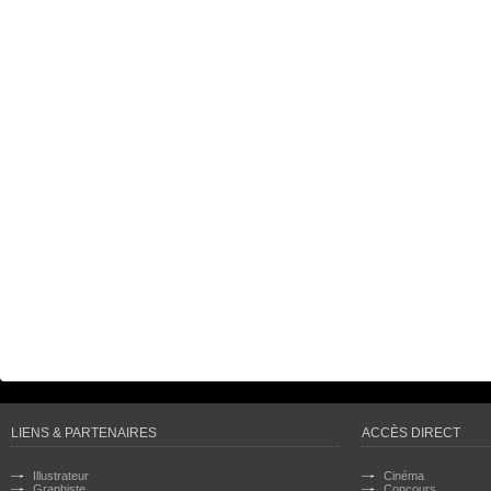
LIENS & PARTENAIRES
ACCÈS DIRECT
Illustrateur
Cinéma
Graphiste
Concours