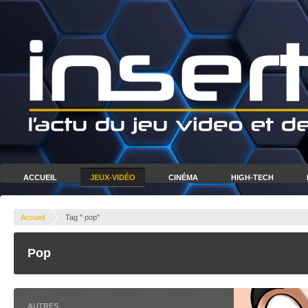
ACCUEIL
JEUX-VIDÉO
CINÉMA
HIGH-TECH
Accueil
Tag " pop"
Pop
AUTRES