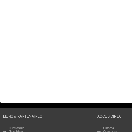
LIENS & PARTENAIRES
ACCÈS DIRECT
Illustrateur
Cinéma
Graphiste
Concours