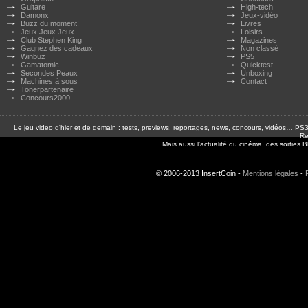
Guitare
High-tech
Damonx
Jeux-vidéo
Buzz du moment!
Livres
Jeux Jeux Jeux
Loisirs
Club Stephen King
Magazines
Gagnez des cadeaux
Non classé
Winbuz
PS5
Gamatomic
Quicktest
Secondes Peaux
Unboxing
Machines à sous
Contact
Tonerpartenaire
Concours2000
Le jeu video d'hier et de demain : tests, previews, reportages, news, concours, vidéos… P
Re
Mais aussi l'actualité du cinéma, des sorties
© 2006-2013 InsertCoin -
Mentions légales
-