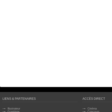
LIENS & PARTENAIRES
ACCÈS DIRECT
Illustrateur
Cinéma
Graphiste
Concours