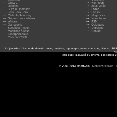
Guitare
High-tech
Damonx
Jeux-vidéo
Buzz du moment!
Livres
Jeux Jeux Jeux
Loisirs
Club Stephen King
Magazines
Gagnez des cadeaux
Non classé
Winbuz
PS5
Gamatomic
Quicktest
Secondes Peaux
Unboxing
Machines à sous
Contact
Tonerpartenaire
Concours2000
Le jeu video d'hier et de demain : tests, previews, reportages, news, concours, vidéos… P
Re
Mais aussi l'actualité du cinéma, des sorties
© 2006-2013 InsertCoin -
Mentions légales
-