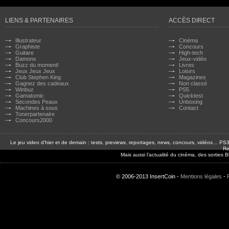
LIENS & PARTENAIRES
ACCÈS DIRECT
Illustrateur
Cinéma
Graphiste
Concours
Guitare
High-tech
Damonx
Jeux-vidéo
Buzz du moment!
Livres
Jeux Jeux Jeux
Loisirs
Club Stephen King
Magazines
Gagnez des cadeaux
Non classé
Winbuz
PS5
Gamatomic
Quicktest
Secondes Peaux
Unboxing
Machines à sous
Contact
Tonerpartenaire
Concours2000
Le jeu video d'hier et de demain : tests, previews, reportages, news, concours, vidéos… P
Re
Mais aussi l'actualité du cinéma, des sorties
© 2006-2013 InsertCoin -
Mentions légales
-