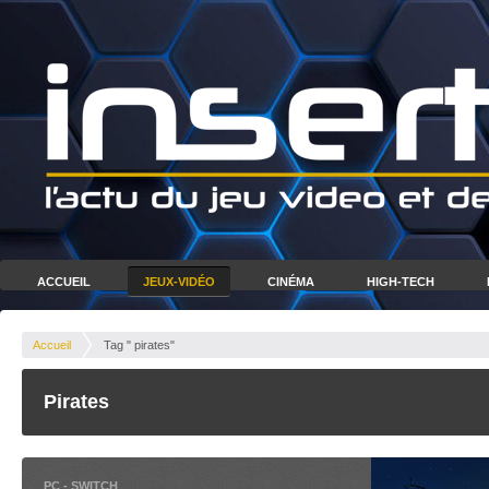
ACCUEIL
JEUX-VIDÉO
CINÉMA
HIGH-TECH
Accueil
Tag " pirates"
Pirates
PC
-
SWITCH