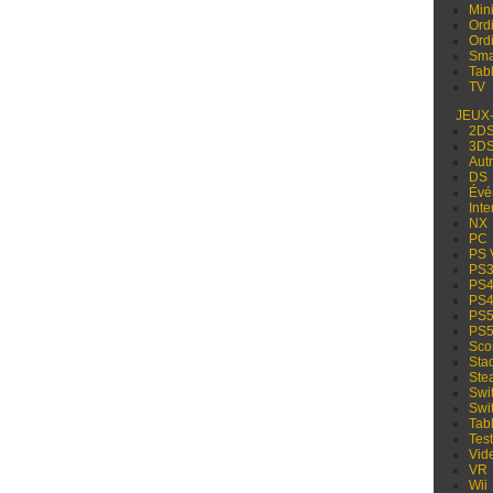
Min
Ord
Ord
Sma
Tabl
TV
JEUX
2D
3D
Aut
DS
Évé
Inte
NX
PC
PS 
PS
PS
PS
PS
PS
Sco
Sta
Ste
Swi
Swi
Tabl
Test
Vid
VR
Wii