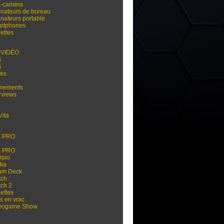
i-caméra
inateurs de bureau
inateurs portable
rtphones
ettes
-VIDÉO
S
S
res
nements
rviews
Vita
3
4
4 PRO
5
5 PRO
rpio
dia
am Deck
tch
tch 2
ettes
s en vrac
eogame Show