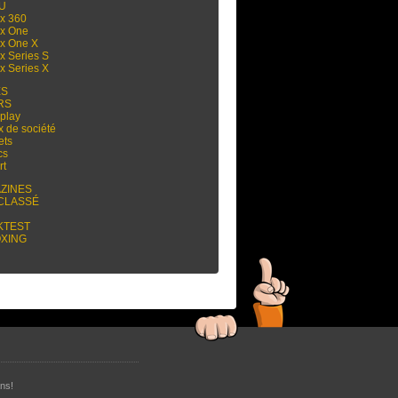
 U
x 360
x One
x One X
x Series S
x Series X
ES
RS
play
x de société
ets
cs
rt
ZINES
CLASSÉ
KTEST
XING
ns!