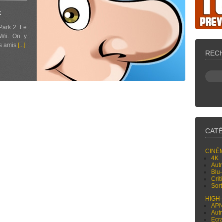
x
Park 2: Le
Wii. On y
es amis
[...]
REC
CAT
CINÉ
4K
Aut
Blu
Cri
Sor
HIGH
AP
Aut
Ecr