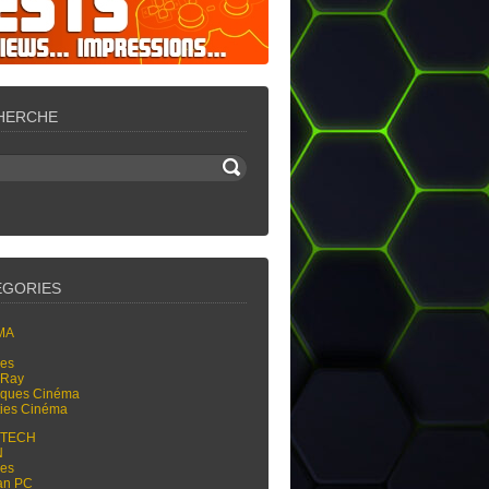
HERCHE
ÉGORIES
MA
res
-Ray
tiques Cinéma
ties Cinéma
-TECH
N
res
an PC