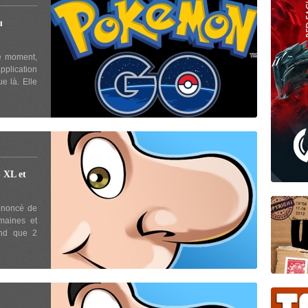
u
ce moment,
pplication
 là. Elle
 XL et
nnoncé de
maines et
end que 2