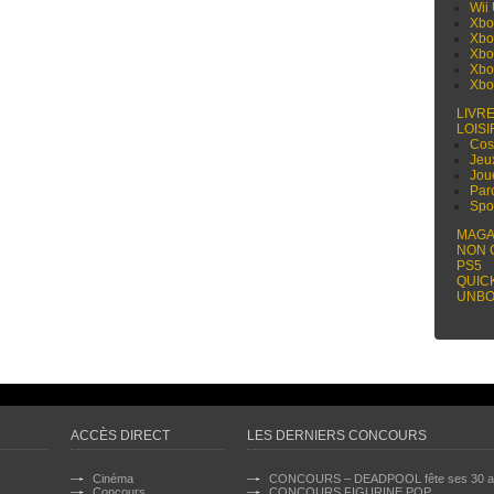
Wii
Xbo
Xbo
Xbo
Xbo
Xbo
LIVR
LOISI
Cos
Jeu
Jou
Par
Spo
MAGA
NON 
PS5
QUIC
UNBO
ACCÈS DIRECT
LES DERNIERS CONCOURS
Cinéma
CONCOURS – DEADPOOL fête ses 30 a
Concours
CONCOURS FIGURINE POP