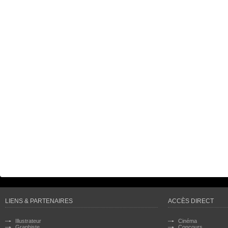
LIENS & PARTENAIRES
ACCÈS DIRECT
Illustrateur
Cinéma
Graphiste
Concours