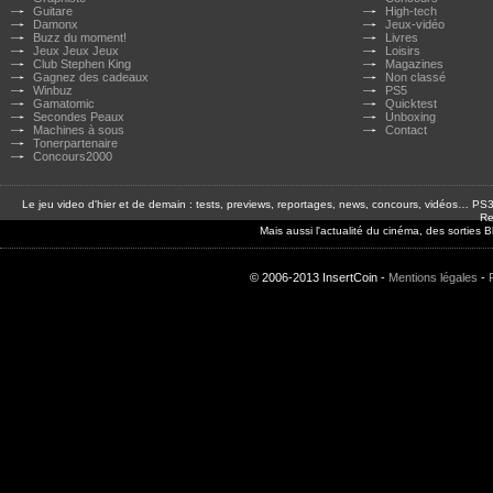
Guitare
High-tech
Damonx
Jeux-vidéo
Buzz du moment!
Livres
Jeux Jeux Jeux
Loisirs
Club Stephen King
Magazines
Gagnez des cadeaux
Non classé
Winbuz
PS5
Gamatomic
Quicktest
Secondes Peaux
Unboxing
Machines à sous
Contact
Tonerpartenaire
Concours2000
Le jeu video d'hier et de demain : tests, previews, reportages, news, concours, vidéos… P
Re
Mais aussi l'actualité du cinéma, des sorties
© 2006-2013 InsertCoin -
Mentions légales
-