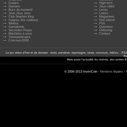
Guitare
High-tech
Damonx
Jeux-vidéo
Buzz du moment!
Livres
Jeux Jeux Jeux
Loisirs
Club Stephen King
Magazines
Gagnez des cadeaux
Non classé
Winbuz
PS5
Gamatomic
Quicktest
Secondes Peaux
Unboxing
Machines à sous
Contact
Tonerpartenaire
Concours2000
Le jeu video d'hier et de demain : tests, previews, reportages, news, concours, vidéos… P
Re
Mais aussi l'actualité du cinéma, des sorties
© 2006-2013 InsertCoin -
Mentions légales
-