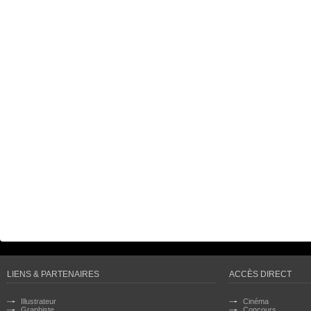
LIENS & PARTENAIRES
ACCÈS DIRECT
Illustrateur
Cinéma
Graphiste
Concours