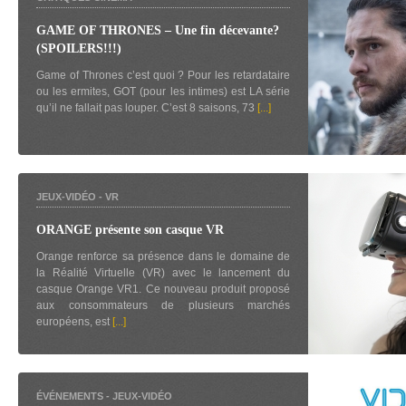
GAME OF THRONES – Une fin décevante?
(SPOILERS!!!)
Game of Thrones c’est quoi ? Pour les retardataire
ou les ermites, GOT (pour les intimes) est LA série
qu’il ne fallait pas louper. C’est 8 saisons, 73
[...]
JEUX-VIDÉO
-
VR
ORANGE présente son casque VR
Orange renforce sa présence dans le domaine de
la Réalité Virtuelle (VR) avec le lancement du
casque Orange VR1. Ce nouveau produit proposé
aux consommateurs de plusieurs marchés
européens, est
[...]
ÉVÉNEMENTS
-
JEUX-VIDÉO