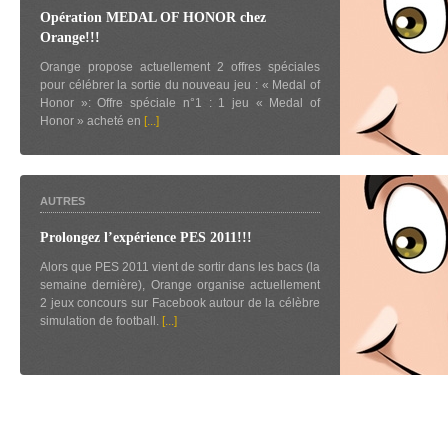
Opération MEDAL OF HONOR chez
Orange!!!
Orange propose actuellement 2 offres spéciales
pour célébrer la sortie du nouveau jeu : « Medal of
Honor »: Offre spéciale n°1 : 1 jeu « Medal of
Honor » acheté en
[...]
AUTRES
Prolongez l’expérience PES 2011!!!
Alors que PES 2011 vient de sortir dans les bacs (la
semaine dernière), Orange organise actuellement
2 jeux concours sur Facebook autour de la célèbre
simulation de football.
[...]