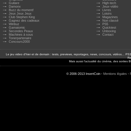
Guitare
High-tech
Damonx
Jeux-vidéo
Buzz du moment!
Livres
Jeux Jeux Jeux
Loisirs
Club Stephen King
Magazines
Gagnez des cadeaux
Non classé
Winbuz
PS5
Gamatomic
Quicktest
Secondes Peaux
Unboxing
Machines à sous
Contact
Tonerpartenaire
Concours2000
Le jeu video d'hier et de demain : tests, previews, reportages, news, concours, vidéos… P
Re
Mais aussi l'actualité du cinéma, des sorties
© 2006-2013 InsertCoin -
Mentions légales
-