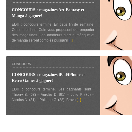
CONCOURS : magazines Art Fantasy et
Manga à gagner!
EDIT : concours terminé. En cette fin de semaine,
Oracom et InsertCoin vous proposent de remporter
des magazines. Les amateurs d’art numérique et
de manga seront comblés puisqu’il
[...]
CONCOURS
CONCOURS : magazines iPad/iPhone et
Retro Games à gagner!
EDIT : concours terminé. Les gagnants sont :
Thierry B. (68) – Aurélie D. (91) – Julie P. (75) –
Nicolas N. (31) – Philippe G. (28). Bravo
[...]