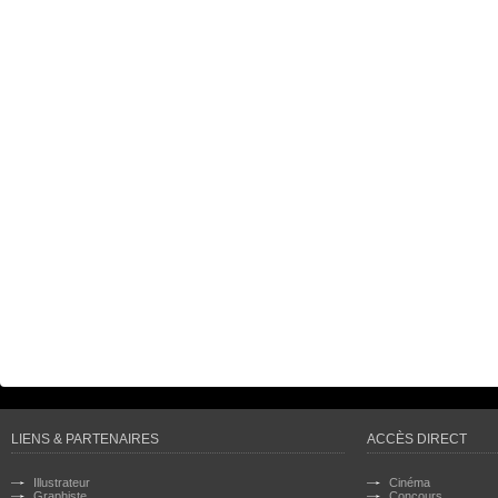
LIENS & PARTENAIRES
ACCÈS DIRECT
Illustrateur
Cinéma
Graphiste
Concours