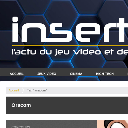
ACCUEIL
JEUX-VIDÉO
CINÉMA
HIGH-TECH
Accueil
Tag " oracom"
Oracom
CONCOURS