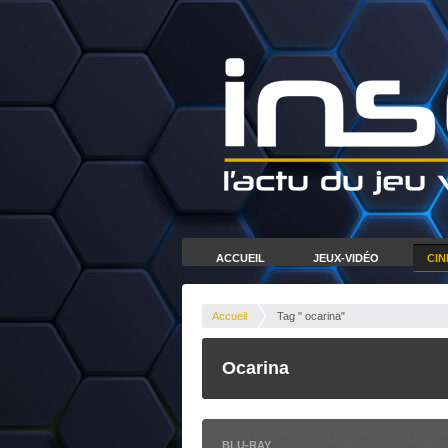
ACCUEIL
JEUX-VIDÉO
CI
Accueil
Tag " ocarina"
Ocarina
BLU-RAY