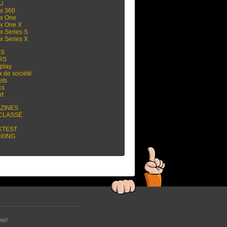
 U
x 360
x One
x One X
x Series S
x Series X
ES
RS
play
x de société
ets
cs
rt
ZINES
CLASSÉ
KTEST
XING
ns!