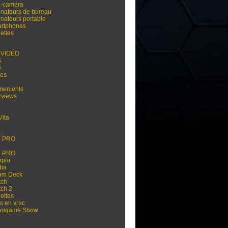
i-caméra
inateurs de bureau
inateurs portable
rtphones
ettes
-VIDÉO
S
S
res
nements
rviews
Vita
3
4
4 PRO
5
5 PRO
rpio
dia
am Deck
tch
tch 2
ettes
s en vrac
eogame Show