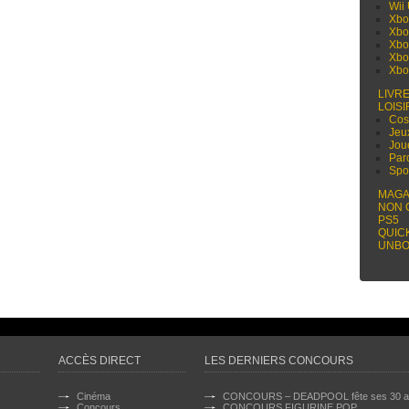
Wii
Xbo
Xbo
Xbo
Xbo
Xbo
LIVR
LOISI
Cos
Jeu
Jou
Par
Spo
MAGA
NON 
PS5
QUIC
UNBO
ACCÈS DIRECT
LES DERNIERS CONCOURS
Cinéma
CONCOURS – DEADPOOL fête ses 30 a
Concours
CONCOURS FIGURINE POP