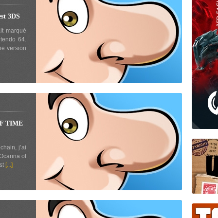
st 3DS
ait marqué
ntendo 64.
ne version
F TIME
chain, j’ai
Ocarina of
st
[...]