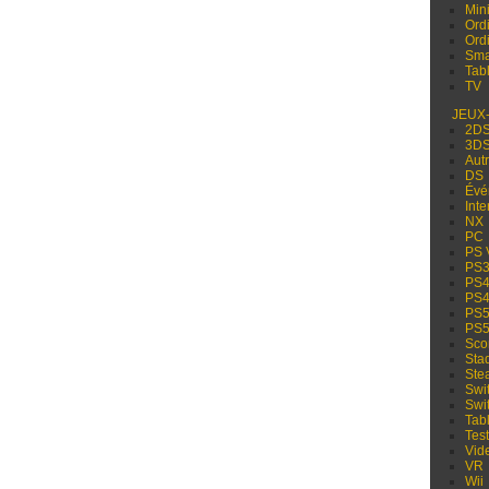
Min
Ord
Ord
Sma
Tabl
TV
JEUX
2D
3D
Aut
DS
Évé
Inte
NX
PC
PS 
PS
PS
PS
PS
PS
Sco
Sta
Ste
Swi
Swi
Tabl
Test
Vid
VR
Wii