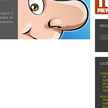
Legend of
nement de
emake pour
REC
CAT
CINÉ
4K
Aut
Blu
Cri
Sor
HIGH
AP
Aut
Ecr