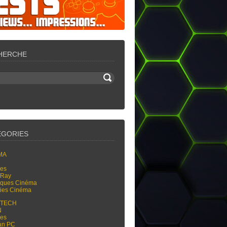
HERCHE
ÉGORIES
MA
res
-Ray
tiques Cinéma
ties Cinéma
-TECH
N
res
an PC