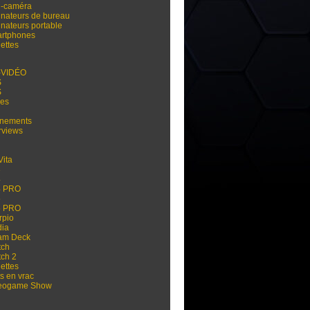
i-caméra
inateurs de bureau
inateurs portable
rtphones
ettes
-VIDÉO
S
S
res
nements
rviews
Vita
3
4
4 PRO
5
5 PRO
rpio
dia
am Deck
tch
tch 2
ettes
s en vrac
eogame Show