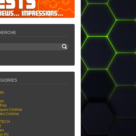
HERCHE
ÉGORIES
MA
res
-Ray
tiques Cinéma
ties Cinéma
-TECH
N
res
an PC