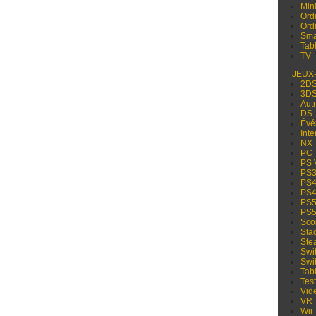
Min
Ord
Ord
Sma
Tabl
TV
JEUX
2D
3D
Aut
DS
Évé
Inte
NX
PC
PS 
PS
PS
PS
PS
PS
Sco
Sta
Ste
Swi
Swi
Tabl
Test
Vid
VR
Wii