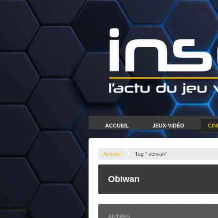
ACCUEIL
JEUX-VIDÉO
CI
Accueil
Tag " obiwan"
Obiwan
AUTRES