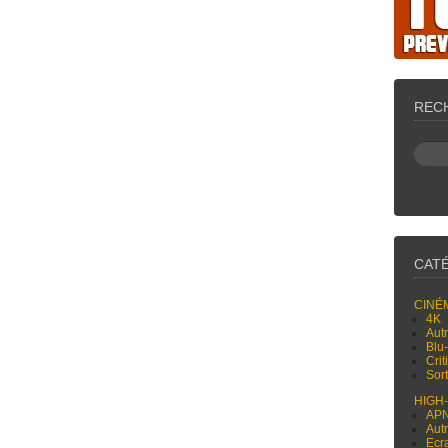
REC
CAT
CINÉ
4K
Aut
Blu
Cri
Sor
HIGH
AP
Aut
Ecr