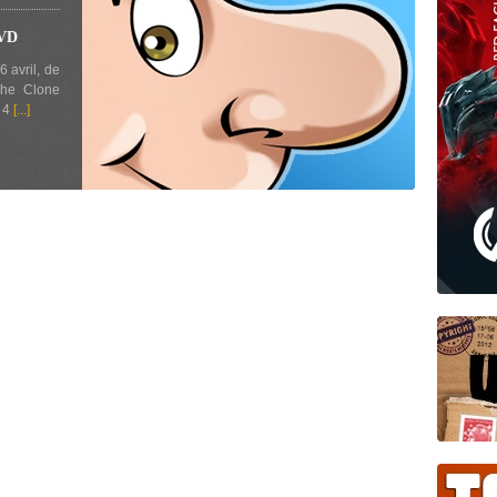
DVD
6 avril, de
The Clone
t 4
[...]