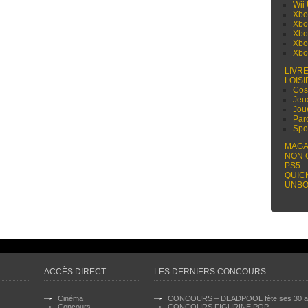
Wii
Xbo
Xbo
Xbo
Xbo
Xbo
LIVR
LOISI
Cos
Jeu
Jou
Par
Spo
MAGA
NON 
PS5
QUIC
UNBO
ACCÈS DIRECT
LES DERNIERS CONCOURS
Cinéma
CONCOURS – DEADPOOL fête ses 30 a
Concours
CONCOURS FIGURINE POP