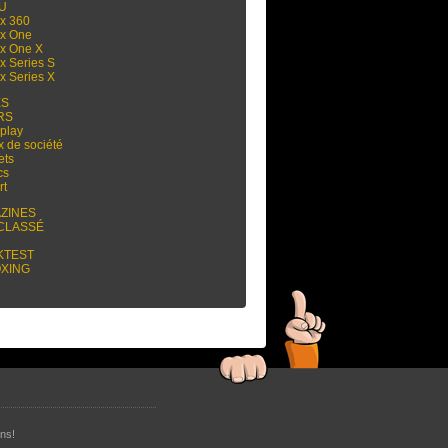
 U
x 360
x One
x One X
x Series S
x Series X
ES
RS
play
x de société
ets
cs
rt
ZINES
CLASSÉ
KTEST
XING
ns!