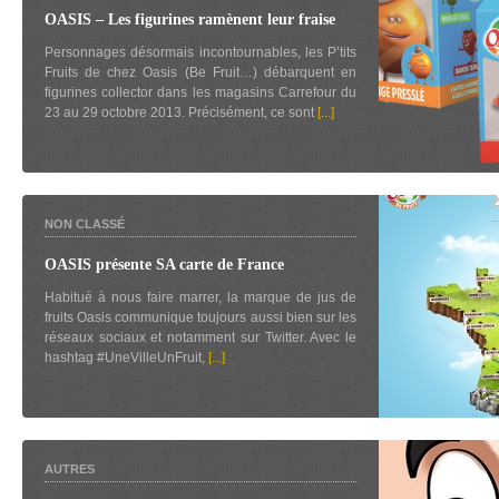
OASIS – Les figurines ramènent leur fraise
Personnages désormais incontournables, les P’tits
Fruits de chez Oasis (Be Fruit…) débarquent en
figurines collector dans les magasins Carrefour du
23 au 29 octobre 2013. Précisément, ce sont
[...]
NON CLASSÉ
OASIS présente SA carte de France
Habitué à nous faire marrer, la marque de jus de
fruits Oasis communique toujours aussi bien sur les
réseaux sociaux et notamment sur Twitter. Avec le
hashtag #UneVilleUnFruit,
[...]
AUTRES