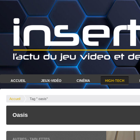
ACCUEIL
JEUX-VIDÉO
CINÉMA
HIGH-TECH
Accueil
Tag " oasis"
Oasis
AUTRES
-
TABLETTES