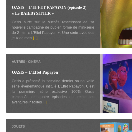
OASIS – L’EFFET PAPAYON (épisode 2)
« Le BAIEBYSITTER »
Oasis surfe sur le succès retentissant de sa
nouvelle campagne de pub en forme de mini-série
de 2 min « L’Effet Papayon ». Une série avec des
jeux de mots
[...]
AUTRES
-
CINÉMA
OASIS – L’Effet Papayon
Oasis a présenté la semaine dernier sa nouvelle
série évenemangue intitulé L’Effet Papayon. C’est
la pommière série exclusive 100% Oasis
composée de quatre épisodes qui relate les
aventures insolites
[...]
JOUETS