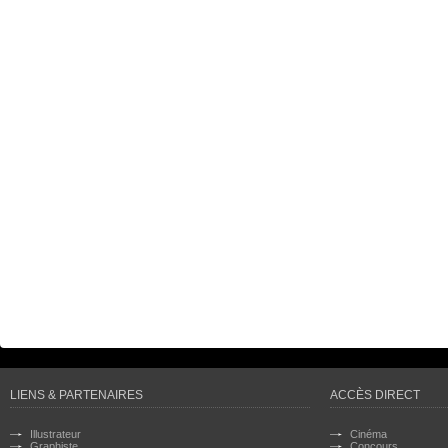
LIENS & PARTENAIRES
ACCÈS DIRECT
Illustrateur
Cinéma
Graphiste
Concours