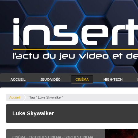
ACCUEIL
JEUX-VIDÉO
CINÉMA
HIGH-TECH
Accueil
Tag " Luke Skywalker"
Luke Skywalker
CINÉMA
-
CRITIQUES CINÉMA
-
SORTIES CINÉMA