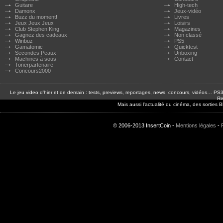
Guitare
High-tech
Damonx
Jeux-vidéo
Buzz du moment!
Livres
Jeux Jeux Jeux
Loisirs
Club Stephen King
Magazines
Gagnez des cadeaux
Non classé
Winbuz
PS5
Gamatomic
Quicktest
Secondes Peaux
Unboxing
Machines à sous
Contact
Tonerpartenaire
Concours2000
Le jeu video d'hier et de demain : tests, previews, reportages, news, concours, vidéos… P
Re
Mais aussi l'actualité du cinéma, des sorties
© 2006-2013 InsertCoin -
Mentions légales
-