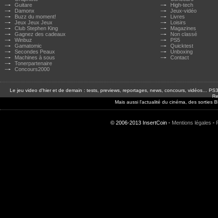
Guitare
High-tech
Damonx
Jeux-vidéo
Buzz du moment!
Livres
Jeux Jeux Jeux
Loisirs
Club Stephen King
Magazines
Gagnez des cadeaux
Non classé
Winbuz
PS5
Gamatomic
Quicktest
Secondes Peaux
Unboxing
Machines à sous
Contact
Tonerpartenaire
Concours2000
Le jeu video d'hier et de demain : tests, previews, reportages, news, concours, vidéos… P
Re
Mais aussi l'actualité du cinéma, des sorties
© 2006-2013 InsertCoin -
Mentions légales
-