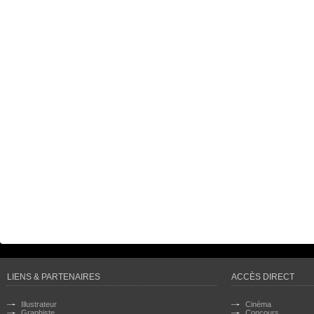
LIENS & PARTENAIRES
ACCÈS DIRECT
Illustrateur
Cinéma
Graphiste
Concours